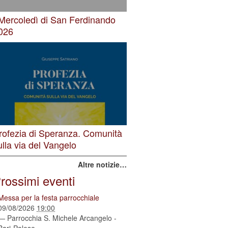
 Mercoledì di San Ferdinando
026
rofezia di Speranza. Comunità
ulla via del Vangelo
Altre notizie…
rossimi eventi
Messa per la festa parrocchiale
09/08/2026
19:00
— Parrocchia S. Michele Arcangelo -