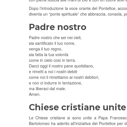
Dopo l’introduzione la voce orante del Pontefice, accom
diventa un “ponte spirituale” che abbraccia, consola, 
Padre nostro
Padre nostro che sei nei cieli,
sia santificato il tuo nome,
venga il tuo regno,
sia fatta la tua volontà
come in cielo così in terra.
Dacci oggi il nostro pane quotidiano,
e rimetti a noi i nostri debiti
come noi li rimettiamo ai nostri debitori,
e non ci indurre in tentazione,
ma liberaci dal male.
Amen.
Chiese cristiane unite
Le Chiese cristiane si sono unite a Papa Francesc
Bartolomeo ha aderito all’iniziativa del Pontefice pe