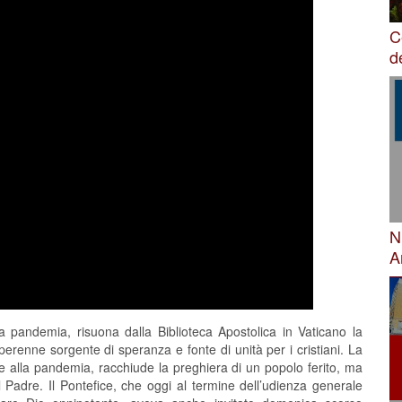
C
d
N
A
 pandemia, risuona dalla Biblioteca Apostolica in Vaticano la
erenne sorgente di speranza e fonte di unità per i cristiani. La
 alla pandemia, racchiude la preghiera di un popolo ferito, ma
l Padre. Il Pontefice, che oggi al termine dell’udienza generale