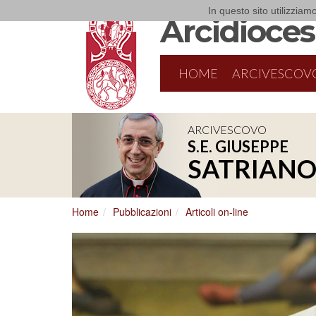
In questo sito utilizziamo
Arcidiocesi
HOME
ARCIVESCOV
ARCIVESCOVO
S.E. GIUSEPPE
8/17/2026
Conversano
SATRIAN
Conferenza Episcopale Pugliese
Home
Pubblicazioni
Articoli on-line