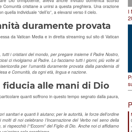
vocare Dio onnipotente, aveva anche invitato domenica scorso
te le Comunità cristiane a unirsi a questa preghiera. Una orazione
I
quella individuale “dell’io”, a elevarsi verso il cielo.
2
anità duramente provata
essa da Vatican Media e in diretta streaming sul sito di Vatican
, tutti i cristiani del mondo, per pregare insieme il Padre Nostro,
si ci rivolgiamo al Padre. Lo facciamo tutti i giorni, più volte al
sericordia per l’umanità duramente provata dalla pandemia di
hiesa e Comunità, da ogni età, lingua e nazione
.
P
s
fiducia alle mani di Dio
particolare quanti soffrono in questo tempo segnato dalla paura,
P
i sanitari e quanti li aiutano; per le autorità, le forze dell’ordine
gi molti di noi celebrano l’Incarnazione del Verbo nel seno della
si rispecchiò l’“Eccomi” del Figlio di Dio. Anche noi ci affidiamo
o e un’anima sola preghiamo
.