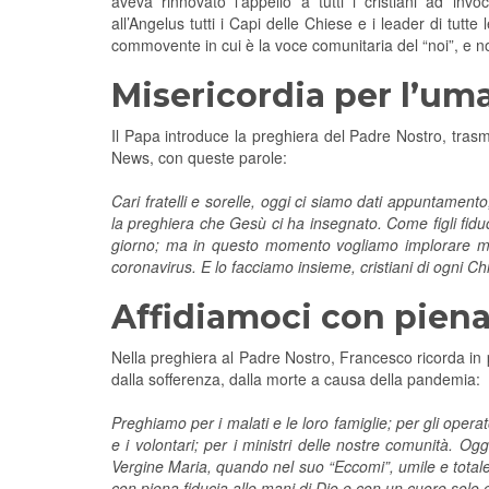
aveva rinnovato l’appello a tutti i cristiani ad in
all’Angelus tutti i Capi delle Chiese e i leader di tut
commovente in cui è la voce comunitaria del “noi”, e non 
Misericordia per l’um
Il Papa introduce la preghiera del Padre Nostro, trasm
News, con queste parole:
Cari fratelli e sorelle, oggi ci siamo dati appuntamento
la preghiera che Gesù ci ha insegnato. Come figli fiducio
giorno; ma in questo momento vogliamo implorare mi
coronavirus. E lo facciamo insieme, cristiani di ogni C
Affidiamoci con piena 
Nella preghiera al Padre Nostro, Francesco ricorda in 
dalla sofferenza, dalla morte a causa della pandemia:
Preghiamo per i malati e le loro famiglie; per gli operator
e i volontari; per i ministri delle nostre comunità. Og
Vergine Maria, quando nel suo “Eccomi”, umile e totale, 
con piena fiducia alle mani di Dio e con un cuore sol