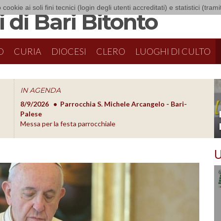
 cookie ai soli fini tecnici (login degli utenti accreditati) e statistici (tra
 di Bari Bitonto
O
CURIA
DIOCESI
CLERO
LUOGHI DI CULTO
IN AGENDA
8/9/2026
Parrocchia S. Michele Arcangelo - Bari-
8/10/20
O
Palese
Formazion
Messa per la festa parrocchiale
U