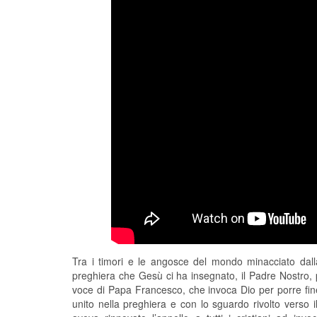
Tra i timori e le angosce del mondo minacciato dalla
preghiera che Gesù ci ha insegnato, il Padre Nostro, p
voce di Papa Francesco, che invoca Dio per porre fine
unito nella preghiera e con lo sguardo rivolto verso i