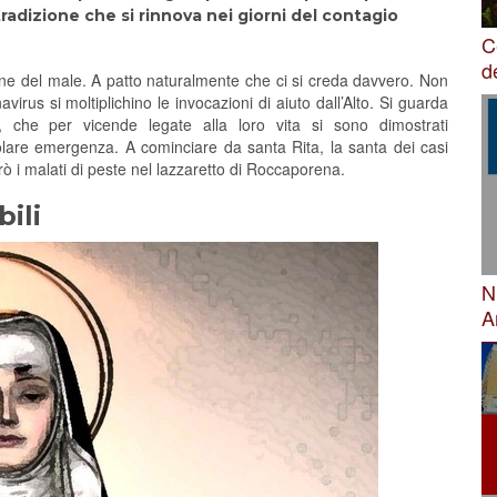
radizione che si rinnova nei giorni del contagio
C
d
one del male. A patto naturalmente che ci si creda davvero. Non
irus si moltiplichino le invocazioni di aiuto dall’Alto. Si guarda
, che per vicende legate alla loro vita si sono dimostrati
olare emergenza. A cominciare da santa Rita, la santa dei casi
rò i malati di peste nel lazzaretto di Roccaporena.
bili
N
A