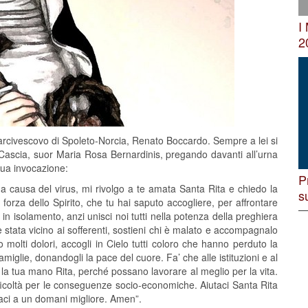
I
2
’arcivescovo di Spoleto-Norcia, Renato Boccardo. Sempre a lei si
 Cascia, suor Maria Rosa Bernardinis, pregando davanti all’urna
 sua invocazione:
P
iti a causa del virus, mi rivolgo a te amata Santa Rita e chiedo la
s
 forza dello Spirito, che tu hai saputo accogliere, per affrontare
in isolamento, anzi unisci noi tutti nella potenza della preghiera
 stata vicino ai sofferenti, sostieni chi è malato e accompagnalo
molti dolori, accogli in Cielo tutti coloro che hanno perduto la
amiglie, donandogli la pace del cuore. Fa’ che alle istituzioni e al
la tua mano Rita, perché possano lavorare al meglio per la vita.
difficoltà per le conseguenze socio-economiche. Aiutaci Santa Rita
daci a un domani migliore. Amen”.