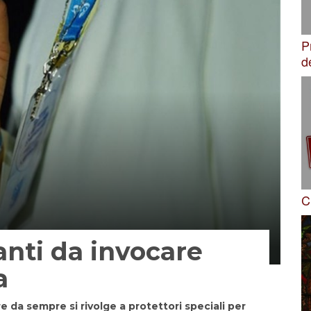
P
d
C
anti da invocare
a
 da sempre si rivolge a protettori speciali per