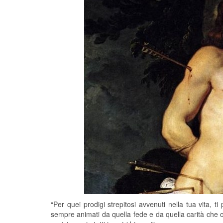
“Per quei prodigi strepitosi avvenuti nella tua vita, 
sempre animati da quella fede e da quella carità che op