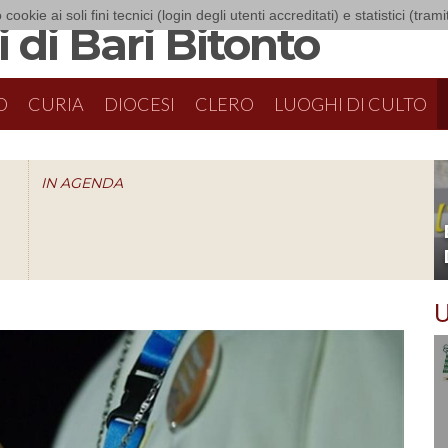
 cookie ai soli fini tecnici (login degli utenti accreditati) e statistici (tra
 di Bari Bitonto
O
CURIA
DIOCESI
CLERO
LUOGHI DI CULTO
IN AGENDA
O
U