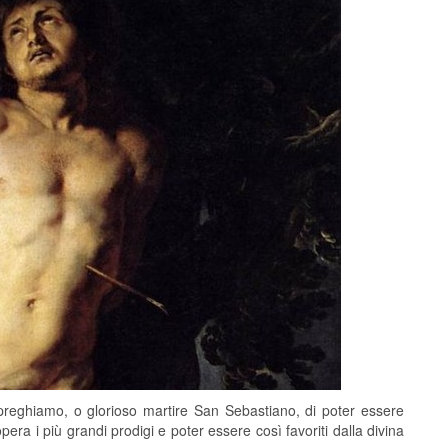
ti preghiamo, o glorioso martire San Sebastiano, di poter essere
era i più grandi prodigi e poter essere così favoriti dalla divina