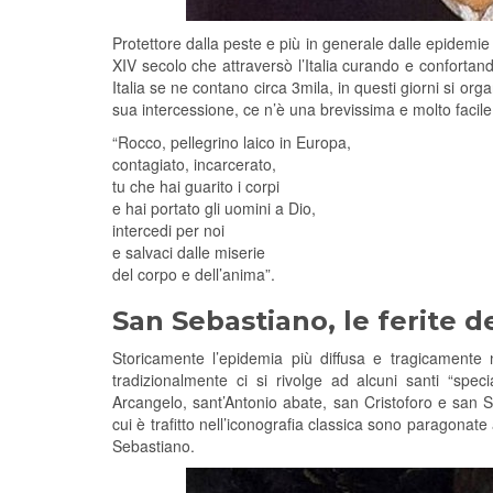
Protettore dalla peste e più in generale dalle epidemie
XIV secolo che attraversò l’Italia curando e confortando
Italia se ne contano circa 3mila, in questi giorni si o
sua intercessione, ce n’è una brevissima e molto facile
“Rocco, pellegrino laico in Europa,
contagiato, incarcerato,
tu che hai guarito i corpi
e hai portato gli uomini a Dio,
intercedi per noi
e salvaci dalle miserie
del corpo e dell’anima”.
San Sebastiano, le ferite 
Storicamente l’epidemia più diffusa e tragicamente 
tradizionalmente ci si rivolge ad alcuni santi “spec
Arcangelo, sant’Antonio abate, san Cristoforo e san S
cui è trafitto nell’iconografia classica sono paragonat
Sebastiano.