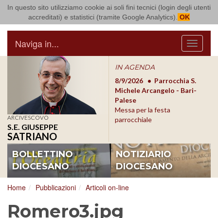
In questo sito utilizziamo cookie ai soli fini tecnici (login degli utenti
Arcidiocesi di Bari Bitonto
accreditati) e statistici (tramite Google Analytics).
OK
Naviga in...
Menu
IN AGENDA
8/17/2026
Conversano
8/9/2026
Parrocchia S.
8/1
Conferenza Episcopale
Michele Arcangelo - Bari-
Form
Pugliese
Palese
dioc
Messa per la festa
ARCIVESCOVO
parrocchiale
S.E. GIUSEPPE
SATRIANO
BOLLETTINO
NOTIZIARIO
DIOCESANO
DIOCESANO
Home
Pubblicazioni
Articoli on-line
Romero3.jpg