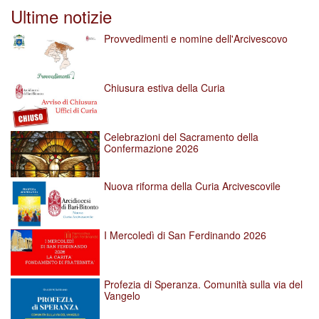
per
Ultime notizie
vedere
l'immagine
Provvedimenti e nomine dell'Arcivescovo
alle
dimensioni
originali…
Chiusura estiva della Curia
Celebrazioni del Sacramento della
Confermazione 2026
Nuova riforma della Curia Arcivescovile
I Mercoledì di San Ferdinando 2026
Profezia di Speranza. Comunità sulla via del
Vangelo