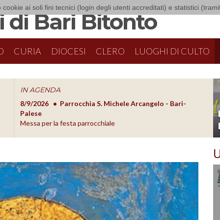
 cookie ai soli fini tecnici (login degli utenti accreditati) e statistici (tra
 di Bari Bitonto
O
CURIA
DIOCESI
CLERO
LUOGHI DI CULTO
IN AGENDA
8/9/2026
Parrocchia S. Michele Arcangelo - Bari-
8/10/20
O
Palese
Formazion
Messa per la festa parrocchiale
U