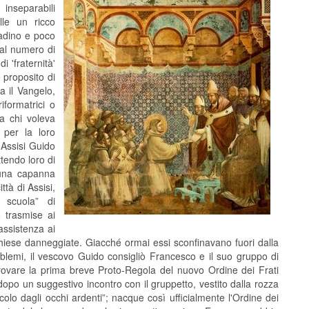
inseparabili
lle un ricco
tadino e poco
 al numero di
i 'fraternità'
e proposito di
ra il Vangelo,
iformatrici o
 a chi voleva
; per la loro
 Assisi Guido
tendo loro di
n una capanna
ttà di Assisi,
 scuola” di
 trasmise ai
assistenza ai
 chiese danneggiate. Giacché ormai essi sconfinavano fuori dalla
blemi, il vescovo Guido consigliò Francesco e il suo gruppo di
rovare la prima breve Proto-Regola del nuovo Ordine dei Frati
opo un suggestivo incontro con il gruppetto, vestito dalla rozza
ccolo dagli occhi ardenti”; nacque così ufficialmente l'Ordine dei