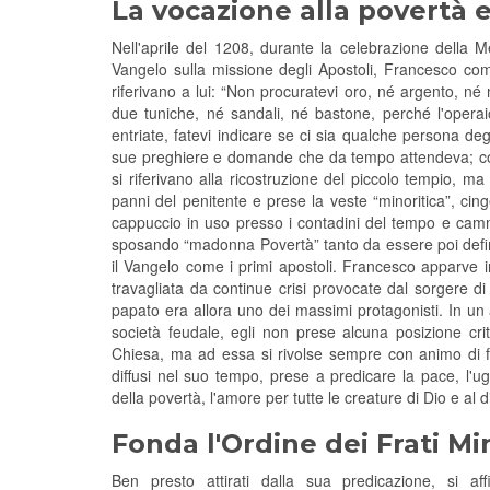
La vocazione alla povertà e 
Nell'aprile del 1208, durante la celebrazione della M
Vangelo sulla missione degli Apostoli, Francesco com
riferivano a lui: “Non procuratevi oro, né argento, né
due tuniche, né sandali, né bastone, perché l'operaio
entriate, fatevi indicare se ci sia qualche persona deg
sue preghiere e domande che da tempo attendeva; co
si riferivano alla ricostruzione del piccolo tempio, 
panni del penitente e prese la veste “minoritica”, cin
cappuccio in uso presso i contadini del tempo e cammi
sposando “madonna Povertà” tanto da essere poi definit
il Vangelo come i primi apostoli. Francesco apparve i
travagliata da continue crisi provocate dal sorgere di m
papato era allora uno dei massimi protagonisti. In un 
società feudale, egli non prese alcuna posizione crit
Chiesa, ma ad essa si rivolse sempre con animo di fi
diffusi nel suo tempo, prese a predicare la pace, l'ugu
della povertà, l'amore per tutte le creature di Dio e al 
Fonda l'Ordine dei Frati Mi
Ben presto attirati dalla sua predicazione, si af