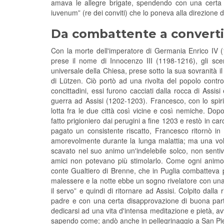
amava le allegre brigate, spendendo con una certa p
iuvenum” (re dei conviti) che lo poneva alla direzione d
Da combattente a converti
Con la morte dell'imperatore di Germania Enrico IV (
prese il nome di Innocenzo III (1198-1216), gli scen
universale della Chiesa, prese sotto la sua sovranità 
di Lützen. Ciò portò ad una rivolta del popolo contro i 
concittadini, essi furono cacciati dalla rocca di Assis
guerra ad Assisi (1202-1203). Francesco, con lo spiri
lotta fra le due città così vicine e così nemiche. Dopo
fatto prigioniero dai perugini a fine 1203 e restò in ca
pagato un consistente riscatto, Francesco ritornò i
amorevolmente durante la lunga malattia; ma una volta
scavato nel suo animo un'indelebile solco, non sentiva
amici non potevano più stimolarlo. Come ogni animo n
conte Gualtiero di Brenne, che in Puglia combatteva 
malessere e la notte ebbe un sogno rivelatore con una 
il servo” e quindi di ritornare ad Assisi. Colpito dalla
padre e con una certa disapprovazione di buona parte 
dedicarsi ad una vita d'intensa meditazione e pietà, av
sapendo come; andò anche in pellegrinaggio a San Pie