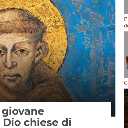
P
d
C
l giovane
 Dio chiese di