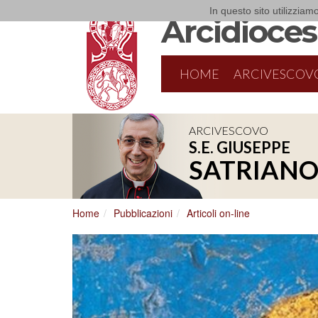
In questo sito utilizziamo
Arcidiocesi
HOME
ARCIVESCOV
ARCIVESCOVO
S.E. GIUSEPPE
8/17/2026
Conversano
SATRIAN
Conferenza Episcopale Pugliese
Home
Pubblicazioni
Articoli on-line