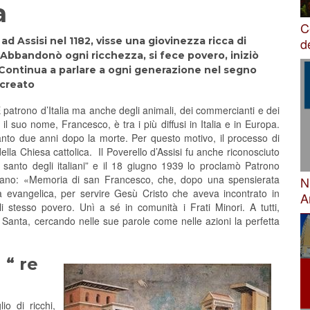
a
C
d
d Assisi nel 1182, visse una giovinezza ricca di
. Abbandonò ogni ricchezza, si fece povero, iniziò
 Continua a parlare a ogni generazione nel segno
 creato
 È patrono d’Italia ma anche degli animali, dei commercianti e dei
il suo nome, Francesco, è tra i più diffusi in Italia e in Europa.
anto due anni dopo la morte. Per questo motivo, il processo di
ella Chiesa cattolica. Il Poverello d’Assisi fu anche riconosciuto
ù santo degli italiani” e il 18 giugno 1939 lo proclamò Patrono
 Romano: «Memoria di san Francesco, che, dopo una spensierata
N
a evangelica, per servire Gesù Cristo che aveva incontrato in
A
li stesso povero. Unì a sé in comunità i Frati Minori. A tutti,
a Santa, cercando nelle sue parole come nelle azioni la perfetta
 “ re
io di ricchi,