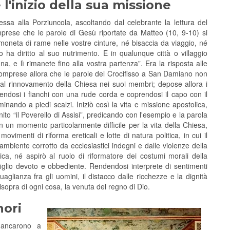
l'inizio della sua missione
essa alla Porziuncola, ascoltando dal celebrante la lettura del
prese che le parole di Gesù riportate da Matteo (10, 9-10) si
 moneta di rame nelle vostre cinture, né bisaccia da viaggio, né
 ha diritto al suo nutrimento. E in qualunque città o villaggio
na, e lì rimanete fino alla vostra partenza”. Era la risposta alle
mprese allora che le parole del Crocifisso a San Damiano non
ma al rinnovamento della Chiesa nei suoi membri; depose allora i
gendosi i fianchi con una rude corda e coprendosi il capo con il
nando a piedi scalzi. Iniziò così la vita e missione apostolica,
o “il Poverello di Assisi”, predicando con l'esempio e la parola
n un momento particolarmente difficile per la vita della Chiesa,
ovimenti di riforma ereticali e lotte di natura politica, in cui il
ambiente corrotto da ecclesiastici indegni e dalle violenze della
ica, né aspirò al ruolo di riformatore dei costumi morali della
glio devoto e obbediente. Rendendosi interprete di sentimenti
aglianza fra gli uomini, il distacco dalle ricchezze e la dignità
disopra di ogni cosa, la venuta del regno di Dio.
nori
fiancarono a