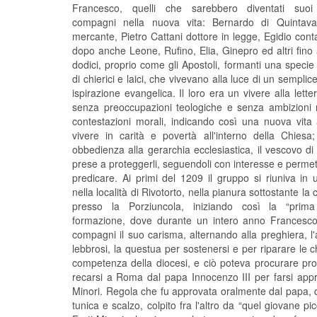
Francesco, quelli che sarebbero diventati suoi 
compagni nella nuova vita: Bernardo di Quintava
mercante, Pietro Cattani dottore in legge, Egidio con
dopo anche Leone, Rufino, Elia, Ginepro ed altri fino
dodici, proprio come gli Apostoli, formanti una specie d
di chierici e laici, che vivevano alla luce di un semplic
ispirazione evangelica. Il loro era un vivere alla lette
senza preoccupazioni teologiche e senza ambizioni r
contestazioni morali, indicando così una nuova vita
vivere in carità e povertà all'interno della Chiesa
obbedienza alla gerarchia ecclesiastica, il vescovo di
prese a proteggerli, seguendoli con interesse e permet
predicare. Ai primi del 1209 il gruppo si riuniva i
nella località di Rivotorto, nella pianura sottostante la ci
presso la Porziuncola, iniziando così la “prima
formazione, dove durante un intero anno Francesco
compagni il suo carisma, alternando alla preghiera, l'
lebbrosi, la questua per sostenersi e per riparare le
competenza della diocesi, e ciò poteva procurare pro
recarsi a Roma dal papa Innocenzo III per farsi app
Minori. Regola che fu approvata oralmente dal papa, d
tunica e scalzo, colpito fra l'altro da “quel giovane pi