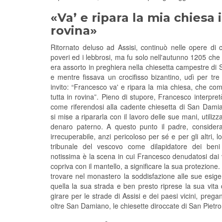
«Va’ e ripara la mia chiesa 
rovina»
Ritornato deluso ad Assisi, continuò nelle opere di c
poveri ed i lebbrosi, ma fu solo nell'autunno 1205 che D
era assorto in preghiera nella chiesetta campestre d
e mentre fissava un crocifisso bizantino, udì per tre
invito: “Francesco va' e ripara la mia chiesa, che co
tutta in rovina”. Pieno di stupore, Francesco interpre
come riferendosi alla cadente chiesetta di San Dami
si mise a ripararla con il lavoro delle sue mani, utiliz
denaro paterno. A questo punto il padre, consider
irrecuperabile, anzi pericoloso per sé e per gli altri, 
tribunale del vescovo come dilapidatore dei beni 
notissima è la scena in cui Francesco denudatosi dai ves
copriva con il mantello, a significare la sua protezione
trovare nel monastero la soddisfazione alle sue esige
quella la sua strada e ben presto riprese la sua vita
girare per le strade di Assisi e dei paesi vicini, preg
oltre San Damiano, le chiesette diroccate di San Pietro 