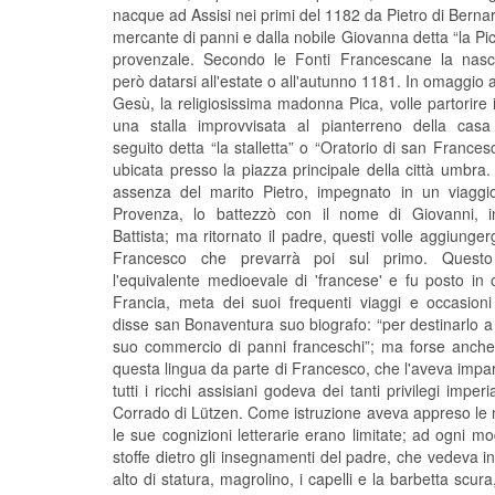
nacque ad Assisi nei primi del 1182 da Pietro di Berna
mercante di panni e dalla nobile Giovanna detta “la Pica
provenzale. Secondo le Fonti Francescane la nasc
però datarsi all'estate o all'autunno 1181. In omaggio a
Gesù, la religiosissima madonna Pica, volle partorire 
una stalla improvvisata al pianterreno della casa
seguito detta “la stalletta” o “Oratorio di san Francesc
ubicata presso la piazza principale della città umbra
assenza del marito Pietro, impegnato in un viaggio 
Provenza, lo battezzò con il nome di Giovanni, 
Battista; ma ritornato il padre, questi volle aggiungerg
Francesco che prevarrà poi sul primo. Quest
l'equivalente medioevale di 'francese' e fu posto in
Francia, meta dei suoi frequenti viaggi e occasioni
disse san Bonaventura suo biografo: “per destinarlo a 
suo commercio di panni franceschi”; ma forse anche i
questa lingua da parte di Francesco, che l'aveva impar
tutti i ricchi assisiani godeva dei tanti privilegi imper
Corrado di Lützen. Come istruzione aveva appreso le n
le sue cognizioni letterarie erano limitate; ad ogni 
stoffe dietro gli insegnamenti del padre, che vedeva in l
alto di statura, magrolino, i capelli e la barbetta scu