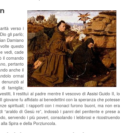
in
arità verso i
io gli parlò;
i San Damiano
 volte questo
me vedi, cade
tò il comando
ano, pertanto
zando anche il
andolo ormai
lo denunziò al
di famiglia;
titi, li restituì al padre mentre il vescovo di Assisi Guido II, lo
. Il giovane fu affidato ai benedettini con la speranza che potesse
nze spirituali; i rapporti con i monaci furono buoni, ma non era
 di “araldo di Gesù re”, indossò i panni del penitente e prese a
ando, servendo i più poveri, consolando i lebbrosi e ricostruendo
alla Spira e della Porziuncola.