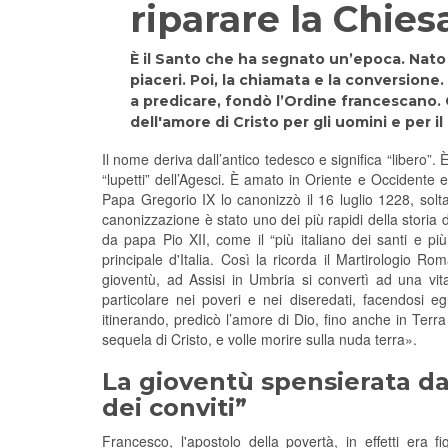
riparare la Chies
È il Santo che ha segnato un’epoca. Nato a
piaceri. Poi, la chiamata e la conversione
a predicare, fondò l’Ordine francescano.
dell'amore di Cristo per gli uomini e per il
Il nome deriva dall’antico tedesco e significa “libero”.
“lupetti” dell’Agesci. È amato in Oriente e Occidente e 
Papa Gregorio IX lo canonizzò il 16 luglio 1228, solt
canonizzazione è stato uno dei più rapidi della storia d
da papa Pio XII, come il “più italiano dei santi e pi
principale d'Italia. Così la ricorda il Martirologio
gioventù, ad Assisi in Umbria si convertì ad una vit
particolare nei poveri e nei diseredati, facendosi eg
itinerando, predicò l’amore di Dio, fino anche in Terr
sequela di Cristo, e volle morire sulla nuda terra».
La gioventù spensierata da
dei conviti”
Francesco, l'apostolo della povertà, in effetti era figl