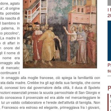
rdone, agiato
”, di origine
I
ita potrebbe
2
lla nascita di
il bambino in
 paterna, in
o piccolino”,
. La madre in
di affari in
in onore del
li il nome di
o nome era
 omaggio alla
P
 di mercato;
s
continuare il
n omaggio alla moglie francese, ciò spiega la familiarità con
ata dalla madre. Crebbe tra gli agi della sua famiglia, che come
P
iali, concessi loro dal governatore della città, il duca di Spoleto
ozioni essenziali presso la scuola parrocchiale di San Giorgio e
modo conosceva il provenzale ed era abile nel mercanteggiare le
ui un valido collaboratore e l'erede dell'attività di famiglia. Non
ra, Francesco era estroso ed elegante, primeggiava fra i giovani,