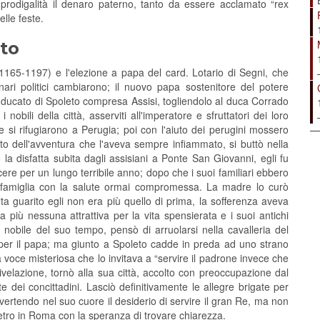
rodigalità il denaro paterno, tanto da essere acclamato “rex
elle feste.
to
1165-1197) e l'elezione a papa del card. Lotario di Segni, che
ari politici cambiarono; il nuovo papa sostenitore del potere
il ducato di Spoleto compresa Assisi, togliendolo al duca Corrado
nobili della città, asserviti all'imperatore e sfruttatori dei loro
i e si rifugiarono a Perugia; poi con l'aiuto dei perugini mossero
to dell'avventura che l'aveva sempre infiammato, si buttò nella
 la disfatta subita dagli assisiani a Ponte San Giovanni, egli fu
rcere per un lungo terribile anno; dopo che i suoi familiari ebbero
n famiglia con la salute ormai compromessa. La madre lo curò
 guarito egli non era più quello di prima, la sofferenza aveva
 più nessuna attrattiva per la vita spensierata e i suoi antichi
obile del suo tempo, pensò di arruolarsi nella cavalleria del
per il papa; ma giunto a Spoleto cadde in preda ad uno strano
voce misteriosa che lo invitava a “servire il padrone invece che
 rivelazione, tornò alla sua città, accolto con preoccupazione dal
dei concittadini. Lasciò definitivamente le allegre brigate per
vertendo nel suo cuore il desiderio di servire il gran Re, ma non
tro in Roma con la speranza di trovare chiarezza.