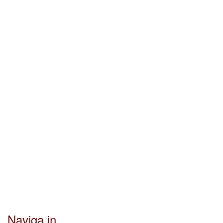
Ordinario anno B
Naviga in