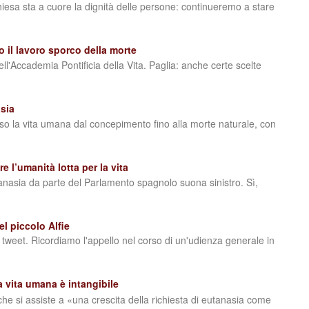
hiesa sta a cuore la dignità delle persone: continueremo a stare
ro il lavoro sporco della morte
ll'Accademia Pontificia della Vita. Paglia: anche certe scelte
asia
eso la vita umana dal concepimento fino alla morte naturale, con
 l’umanità lotta per la vita
eutanasia da parte del Parlamento spagnolo suona sinistro. Sì,
l piccolo Alfie
eet. Ricordiamo l'appello nel corso di un'udienza generale in
a vita umana è intangibile
che si assiste a «una crescita della richiesta di eutanasia come