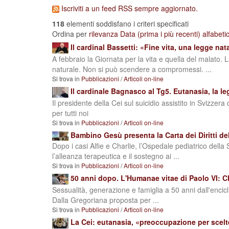
Iscriviti a un feed RSS sempre aggiornato.
118
elementi soddisfano i criteri specificati
Ordina per
rilevanza
Data (prima i più recenti)
alfabet
Il cardinal Bassetti: «Fine vita, una legge na
A febbraio la Giornata per la vita e quella del malato. 
naturale. Non si può scendere a compromessi. ...
Si trova in
Pubblicazioni
/
Articoli on-line
Il cardinale Bagnasco al Tg5. Eutanasia, la l
Il presidente della Cei sul suicidio assistito in Svizzera
per tutti noi
Si trova in
Pubblicazioni
/
Articoli on-line
Bambino Gesù presenta la Carta dei Diritti de
Dopo i casi Alfie e Charlie, l’Ospedale pediatrico d
l’alleanza terapeutica e il sostegno ai ...
Si trova in
Pubblicazioni
/
Articoli on-line
50 anni dopo. L'Humanae vitae di Paolo VI: C
Sessualità, generazione e famiglia a 50 anni dall'encicli
Dalla Gregoriana proposta per ...
Si trova in
Pubblicazioni
/
Articoli on-line
La Cei: eutanasia, «preoccupazione per scelt