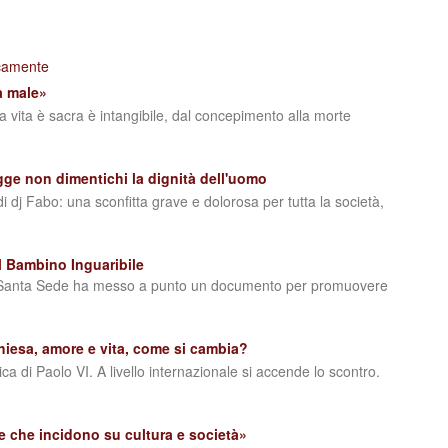
icamente
ta male»
La vita è sacra è intangibile, dal concepimento alla morte
egge non dimentichi la dignità dell'uomo
 di dj Fabo: una sconfitta grave e dolorosa per tutta la società,
l Bambino Inguaribile
ella Santa Sede ha messo a punto un documento per promuovere
hiesa, amore e vita, come si cambia?
ca di Paolo VI. A livello internazionale si accende lo scontro.
e che incidono su cultura e società»