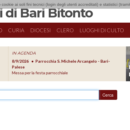
 cookie ai soli fini tecnici (login degli utenti accreditati) e statistici (tra
 di Bari Bitonto
O
CURIA
DIOCESI
CLERO
LUOGHI DI CULTO
IN AGENDA
8/9/2026
Parrocchia S. Michele Arcangelo - Bari-
8/10/20
O
Palese
Formazion
Messa per la festa parrocchiale