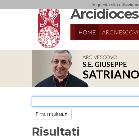
In questo sito utilizziamo
Arcidiocesi
HOME
ARCIVESCOV
ARCIVESCOVO
S.E. GIUSEPPE
8/17/2026
Conversano
SATRIAN
Conferenza Episcopale Pugliese
Filtra i risultati.
Risultati