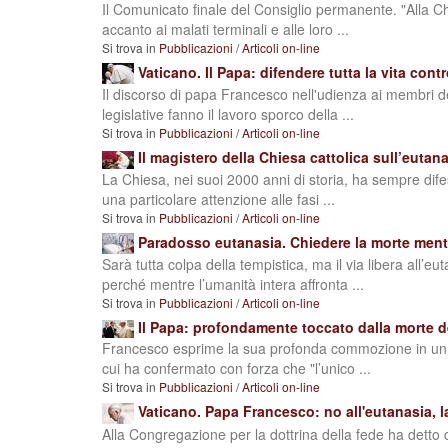
Il Comunicato finale del Consiglio permanente. "Alla C
accanto ai malati terminali e alle loro ...
Si trova in
Pubblicazioni
/
Articoli on-line
Vaticano. Il Papa: difendere tutta la vita cont
Il discorso di papa Francesco nell'udienza ai membri de
legislative fanno il lavoro sporco della ...
Si trova in
Pubblicazioni
/
Articoli on-line
Il magistero della Chiesa cattolica sull’eutan
La Chiesa, nei suoi 2000 anni di storia, ha sempre dif
una particolare attenzione alle fasi ...
Si trova in
Pubblicazioni
/
Articoli on-line
Paradosso eutanasia. Chiedere la morte mentre
Sarà tutta colpa della tempistica, ma il via libera all’
perché mentre l’umanità intera affronta ...
Si trova in
Pubblicazioni
/
Articoli on-line
Il Papa: profondamente toccato dalla morte de
Francesco esprime la sua profonda commozione in un tw
cui ha confermato con forza che "l’unico ...
Si trova in
Pubblicazioni
/
Articoli on-line
Vaticano. Papa Francesco: no all'eutanasia, l
Alla Congregazione per la dottrina della fede ha detto 