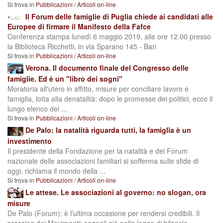
Si trova in
Pubblicazioni
/
Articoli on-line
Il Forum delle famiglie di Puglia chiede ai candidati alle
Europee di firmare il Manifesto della Fafce
Conferenza stampa lunedì 6 maggio 2019, alle ore 12.00 presso
la Biblioteca Ricchetti, in via Sparano 145 - Bari
Si trova in
Pubblicazioni
/
Articoli on-line
Verona. Il documento finale del Congresso delle
famiglie. Ed è un "libro dei sogni"
Moratoria all'utero in affitto, misure per conciliare lavoro e
famiglia, lotta alla denatalità: dopo le promesse dei politici, ecco il
lungo elenco dei ...
Si trova in
Pubblicazioni
/
Articoli on-line
De Palo: la natalità riguarda tutti, la famiglia è un
investimento
Il presidente della Fondazione per la natalità e del Forum
nazionale delle associazioni familiari si sofferma sulle sfide di
oggi, richiama il mondo della ...
Si trova in
Pubblicazioni
/
Articoli on-line
Le attese. Le associazioni al governo: no slogan, ora
misure
De Palo (Forum): è l’ultima occasione per rendersi credibili. Il