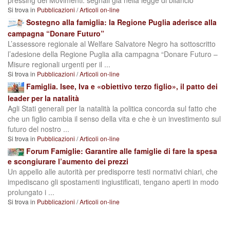
pressing dei Movimenti: segnali già nella legge di bilancio
Si trova in
Pubblicazioni
/
Articoli on-line
Sostegno alla famiglia: la Regione Puglia aderisce alla
campagna “Donare Futuro”
L’assessore regionale al Welfare Salvatore Negro ha sottoscritto
l’adesione della Regione Puglia alla campagna “Donare Futuro –
Misure regionali urgenti per il ...
Si trova in
Pubblicazioni
/
Articoli on-line
Famiglia. Isee, Iva e «obiettivo terzo figlio», il patto dei
leader per la natalità
Agli Stati generali per la natalità la politica concorda sul fatto che
che un figlio cambia il senso della vita e che è un investimento sul
futuro del nostro ...
Si trova in
Pubblicazioni
/
Articoli on-line
Forum Famiglie: Garantire alle famiglie di fare la spesa
e scongiurare l’aumento dei prezzi
Un appello alle autorità per predisporre testi normativi chiari, che
impediscano gli spostamenti ingiustificati, tengano aperti in modo
prolungato i ...
Si trova in
Pubblicazioni
/
Articoli on-line