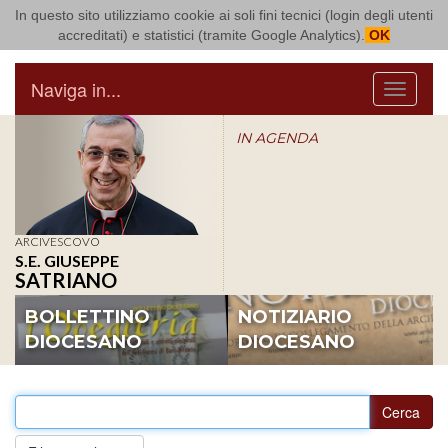
In questo sito utilizziamo cookie ai soli fini tecnici (login degli utenti
Arcidiocesi di Bari Bitonto
accreditati) e statistici (tramite Google Analytics).
OK
Naviga in...
Menu
IN AGENDA
ARCIVESCOVO
S.E. GIUSEPPE
SATRIANO
BOLLETTINO
NOTIZIARIO
DIOCESANO
DIOCESANO