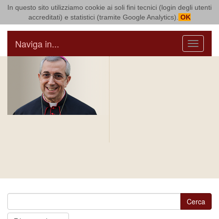
In questo sito utilizziamo cookie ai soli fini tecnici (login degli utenti
Arcidiocesi di Bari Bitonto
accreditati) e statistici (tramite Google Analytics).
OK
Naviga in...
Menu
IN AGENDA
ARCIVESCOVO
S.E. GIUSEPPE
SATRIANO
BOLLETTINO
NOTIZIARIO
DIOCESANO
DIOCESANO