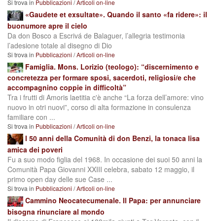
Si trova in
Pubblicazioni
/
Articoli on-line
«Gaudete et exsultate». Quando il santo «fa ridere»: il
buonumore apre il cielo
Da don Bosco a Escrivá de Balaguer, l’allegria testimonia
l’adesione totale al disegno di Dio
Si trova in
Pubblicazioni
/
Articoli on-line
Famiglia. Mons. Lorizio (teologo): “discernimento e
concretezza per formare sposi, sacerdoti, religiosi/e che
accompagnino coppie in difficoltà”
Tra i frutti di Amoris laetitia c'è anche “La forza dell’amore: vino
nuovo in otri nuovi”, corso di alta formazione in consulenza
familiare con ...
Si trova in
Pubblicazioni
/
Articoli on-line
I 50 anni della Comunità di don Benzi, la tonaca lisa
amica dei poveri
Fu a suo modo figlia del 1968. In occasione dei suoi 50 anni la
Comunità Papa Giovanni XXIII celebra, sabato 12 maggio, il
primo open day delle sue Case ...
Si trova in
Pubblicazioni
/
Articoli on-line
Cammino Neocatecumenale. Il Papa: per annunciare
bisogna rinunciare al mondo