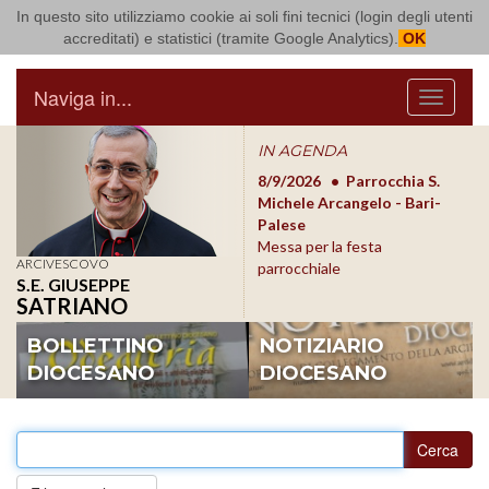
In questo sito utilizziamo cookie ai soli fini tecnici (login degli utenti
Arcidiocesi di Bari Bitonto
accreditati) e statistici (tramite Google Analytics).
OK
Naviga in...
Menu
IN AGENDA
8/17/2026
Conversano
8/9/2026
Parrocchia S.
8/1
Conferenza Episcopale
Michele Arcangelo - Bari-
Form
Pugliese
Palese
dioc
Messa per la festa
ARCIVESCOVO
parrocchiale
S.E. GIUSEPPE
SATRIANO
BOLLETTINO
NOTIZIARIO
DIOCESANO
DIOCESANO