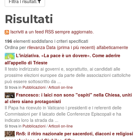
Filtra i risultati.
Risultati
Iscriviti a un feed RSS sempre aggiornato.
196
elementi soddisfano i criteri specificati
Ordina per
rilevanza
Data (prima i più recenti)
alfabeticamente
L'iniziativa. «La pace è un dovere». Come aderire
all'appello di Trieste
Il testo indirizzato ai governi e, soprattutto, ai candidati alle
prossime elezioni europee da parte delle associazioni cattoliche
può essere sottoscritto da ...
Si trova in
Pubblicazioni
/
Articoli on-line
Francesco: i laici non sono "ospiti" nella Chiesa, uniti
al clero siano protagonisti
Il Papa ha ricevuto in Vaticano i presidenti e i referenti delle
Commissioni per il laicato delle Conferenze Episcopali e ha
indicato loro la strada da ...
Si trova in
Pubblicazioni
/
Articoli on-line
RnS: il ritiro nazionale per sacerdoti, diaconi e religiosi