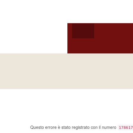
Arcidiocesi
HOME
ARCIVESCOV
VITA CONSACRATA
ARCIVESCOVO
S.E. GIUSEPPE
SATRIAN
Ci dispiace, ma sem
un errore…
Questo errore è stato registrato con il numero
178617