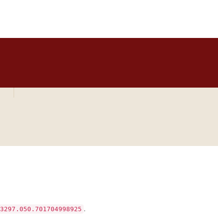
 di Bari Bitonto
O
CURIA
DIOCESI
CLERO
LUOGHI DI CULTO
IN AGENDA
O
bra si sia verificato
.
3297.050.701704998925