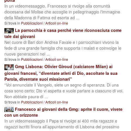
porta
In un videomessaggio, Francesco si rivolge alla comunità
diocesana del Molise che accoglie in pellegrinaggio l'immagine
della Madonna di Fatima ed esorta ad ...
Si trova in
Pubblicazioni
/
Articoli on-line
La parrocchia è casa perché viene riconosciuta come
tale dai giovani
Nel cuore di Bari don Andrea Favale e i parrocchiani vivono la
fede di una grande famiglia che supporta i malati e coinvolge le
nuove generazioni nel ...
Si trova in
Pubblicazioni
/
Articoli on-line
Gmg Lisbona: Olivier Giroud (calciatore Milan) ai
giovani francesi, “diventate atleti di Dio, ascoltate la sua
Parola, diventate suoi missionari”
“Voi annunciate il Vangelo, siete un segno di speranza. Di una
cosa sono certo: Dio vi aspetta e vuole parlare a ciascuno di voi.
Non abbiate paura di ...
Si trova in
Pubblicazioni
/
Articoli on-line
Francesco ai giovani della Gmg: aprite il cuore, vivete
con un orizzonte
In un videomessaggio il Papa si rivolge ai 400 mila ragazze e
ragazzi iscritti finora all’appuntamento di Lisbona del prossimo