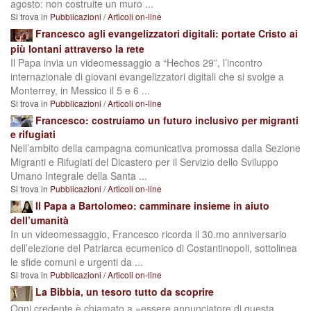
agosto: non costruite un muro ...
Si trova in
Pubblicazioni
/
Articoli on-line
Francesco agli evangelizzatori digitali: portate Cristo ai
più lontani attraverso la rete
Il Papa invia un videomessaggio a “Hechos 29”, l’incontro
internazionale di giovani evangelizzatori digitali che si svolge a
Monterrey, in Messico il 5 e 6 ...
Si trova in
Pubblicazioni
/
Articoli on-line
Francesco: costruiamo un futuro inclusivo per migranti
e rifugiati
Nell’ambito della campagna comunicativa promossa dalla Sezione
Migranti e Rifugiati del Dicastero per il Servizio dello Sviluppo
Umano Integrale della Santa ...
Si trova in
Pubblicazioni
/
Articoli on-line
Il Papa a Bartolomeo: camminare insieme in aiuto
dell’umanità
In un videomessaggio, Francesco ricorda il 30.mo anniversario
dell’elezione del Patriarca ecumenico di Costantinopoli, sottolinea
le sfide comuni e urgenti da ...
Si trova in
Pubblicazioni
/
Articoli on-line
La Bibbia, un tesoro tutto da scoprire
Ogni credente è chiamato a «essere annunciatore di questa