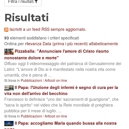
Filtra i risultati.
Risultati
Iscriviti a un feed RSS sempre aggiornato.
93
elementi soddisfano i criteri specificati
Ordina per
rilevanza
Data (prima i più recenti)
alfabeticamente
Pizzaballa: "Annunciare l'amore di Cristo risorto
nonostante dolore e morte"
Diffuso oggi il videomessaggio del patriarca di Gerusalemme dei
Latini: "L'amore di Dio si è manifestato nella nostra vita come
umanità, che è piena di ...
Si trova in
Pubblicazioni
/
Articoli on-line
Il Papa: l'Unzione degli infermi è segno di cura per la
vita non dell'arrivo del becchino
Francesco lo definisce "uno dei 'sacramenti di guarigione", che
"sana lo spirito" nel video che la Rete mondiale di preghiera
pubblica per il mese di luglio. ...
Si trova in
Pubblicazioni
/
Articoli on-line
Il Papa: accogliamo Maria quando bussa alla nostra