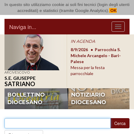
In questo sito utilizziamo cookie ai soli fini tecnici (login degli utenti
Arcidiocesi di Bari Bitonto
accreditati) e statistici (tramite Google Analytics).
OK
Naviga in...
Menu
IN AGENDA
8/17/2026
Conversano
8/9/2026
Parrocchia S.
8/1
Conferenza Episcopale
Michele Arcangelo - Bari-
Form
Pugliese
Palese
dioc
Messa per la festa
ARCIVESCOVO
parrocchiale
S.E. GIUSEPPE
SATRIANO
BOLLETTINO
NOTIZIARIO
DIOCESANO
DIOCESANO