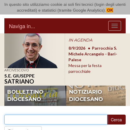
In questo sito utilizziamo cookie ai soli fini tecnici (login degli utenti
Arcidiocesi di Bari Bitonto
accreditati) e statistici (tramite Google Analytics).
OK
Naviga in...
Menu
IN AGENDA
8/17/2026
Conversano
8/9/2026
Parrocchia S.
8/1
Conferenza Episcopale
Michele Arcangelo - Bari-
Form
Pugliese
Palese
dioc
Messa per la festa
ARCIVESCOVO
parrocchiale
S.E. GIUSEPPE
SATRIANO
BOLLETTINO
NOTIZIARIO
DIOCESANO
DIOCESANO