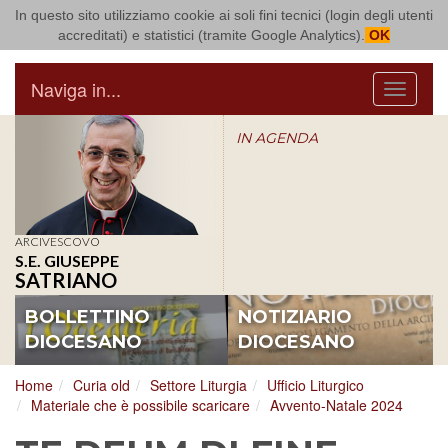
In questo sito utilizziamo cookie ai soli fini tecnici (login degli utenti
Arcidiocesi di Bari Bitonto
accreditati) e statistici (tramite Google Analytics).
OK
Naviga in...
Menu
IN AGENDA
ARCIVESCOVO
S.E. GIUSEPPE
SATRIANO
BOLLETTINO
NOTIZIARIO
DIOCESANO
DIOCESANO
Home
Curia old
Settore Liturgia
Ufficio Liturgico
Materiale che è possibile scaricare
Avvento-Natale 2024