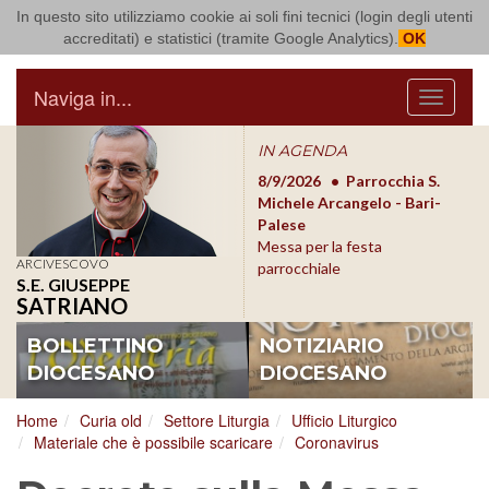
In questo sito utilizziamo cookie ai soli fini tecnici (login degli utenti
Arcidiocesi di Bari Bitonto
accreditati) e statistici (tramite Google Analytics).
OK
Naviga in...
Menu
IN AGENDA
8/17/2026
Conversano
8/9/2026
Parrocchia S.
8/1
Conferenza Episcopale
Michele Arcangelo - Bari-
Form
Pugliese
Palese
dioc
Messa per la festa
ARCIVESCOVO
parrocchiale
S.E. GIUSEPPE
SATRIANO
BOLLETTINO
NOTIZIARIO
DIOCESANO
DIOCESANO
Home
Curia old
Settore Liturgia
Ufficio Liturgico
Materiale che è possibile scaricare
Coronavirus