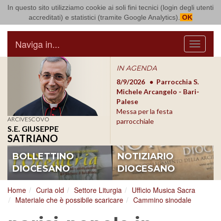
In questo sito utilizziamo cookie ai soli fini tecnici (login degli utenti
Arcidiocesi di Bari Bitonto
accreditati) e statistici (tramite Google Analytics).
OK
Naviga in...
Menu
IN AGENDA
8/17/2026
Conversano
8/9/2026
Parrocchia S.
8/1
Conferenza Episcopale
Michele Arcangelo - Bari-
Form
Pugliese
Palese
dioc
Messa per la festa
ARCIVESCOVO
parrocchiale
S.E. GIUSEPPE
SATRIANO
BOLLETTINO
NOTIZIARIO
DIOCESANO
DIOCESANO
Home
Curia old
Settore Liturgia
Ufficio Musica Sacra
Materiale che è possibile scaricare
Cammino sinodale