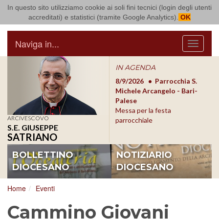
In questo sito utilizziamo cookie ai soli fini tecnici (login degli utenti
Arcidiocesi di Bari Bitonto
accreditati) e statistici (tramite Google Analytics).
OK
Naviga in...
Menu
IN AGENDA
8/17/2026
Conversano
8/9/2026
Parrocchia S.
8/1
Conferenza Episcopale
Michele Arcangelo - Bari-
Form
Pugliese
Palese
dioc
Messa per la festa
ARCIVESCOVO
parrocchiale
S.E. GIUSEPPE
SATRIANO
BOLLETTINO
NOTIZIARIO
DIOCESANO
DIOCESANO
Home
Eventi
Cammino Giovani