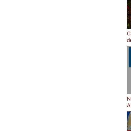
C
d
N
A