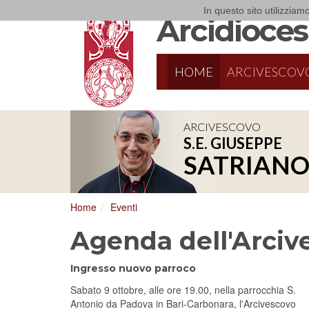
In questo sito utilizziamo
Arcidiocesi
HOME
ARCIVESCOV
ARCIVESCOVO
S.E. GIUSEPPE
8/17/2026
Conversano
SATRIAN
Conferenza Episcopale Pugliese
Home
Eventi
Agenda dell'Arciv
Ingresso nuovo parroco
Sabato 9 ottobre, alle ore 19.00, nella parrocchia S.
Antonio da Padova in Bari-Carbonara, l'Arcivescovo