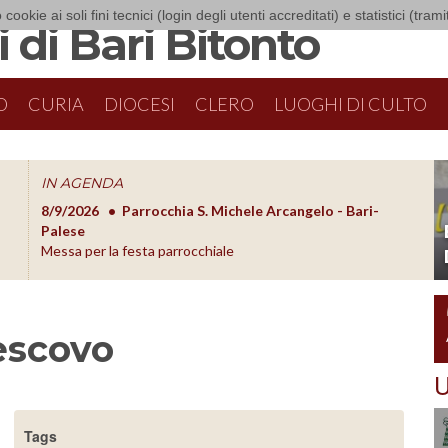
 cookie ai soli fini tecnici (login degli utenti accreditati) e statistici (tra
 di Bari Bitonto
O
CURIA
DIOCESI
CLERO
LUOGHI DI CULTO
IN AGENDA
8/9/2026
Parrocchia S. Michele Arcangelo - Bari-
8/10/20
O
Palese
Formazion
Messa per la festa parrocchiale
escovo
U
Tags