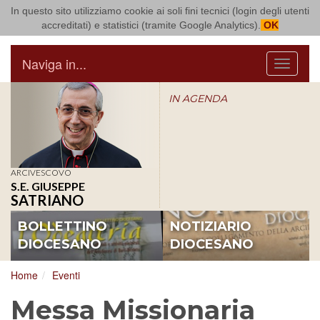
In questo sito utilizziamo cookie ai soli fini tecnici (login degli utenti
Arcidiocesi di Bari Bitonto
accreditati) e statistici (tramite Google Analytics).
OK
Naviga in...
Menu
IN AGENDA
ARCIVESCOVO
S.E. GIUSEPPE
SATRIANO
BOLLETTINO
NOTIZIARIO
DIOCESANO
DIOCESANO
Home
Eventi
Messa Missionaria