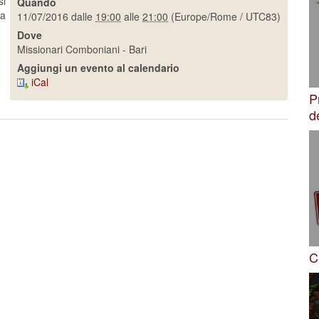
si
Quando
na
11/07/2016
dalle
19:00
alle
21:00
(Europe/Rome / UTC83)
Dove
Missionari Comboniani - Bari
Aggiungi un evento al calendario
iCal
P
d
C