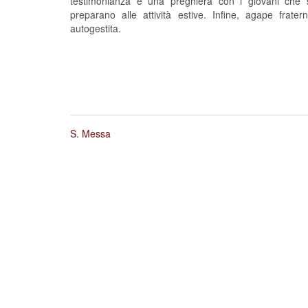
testimonianza e una preghiera con i giovani che 
preparano alle attività estive. Infine, agape frater
autogestita.
S. Messa