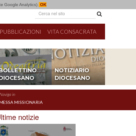
mite Google Analytics).
OK
PUBBLICAZIONI
VITA CONSACRATA
BOLLETTINO
NOTIZIARIO
DIOCESANO
DIOCESANO
Naviga in
MESSA MISSIONARIA
ltime notizie