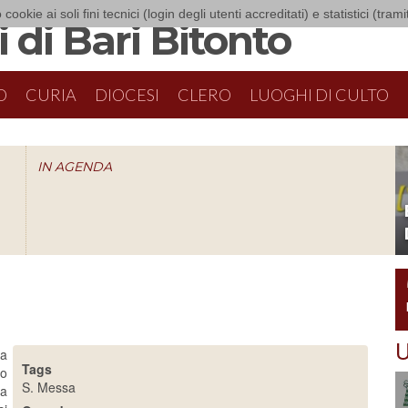
 cookie ai soli fini tecnici (login degli utenti accreditati) e statistici (tra
 di Bari Bitonto
O
CURIA
DIOCESI
CLERO
LUOGHI DI CULTO
IN AGENDA
O
U
a
Tags
so
S. Messa
na