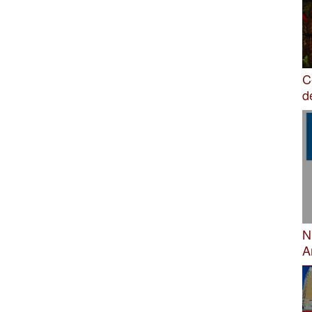
C
d
N
A