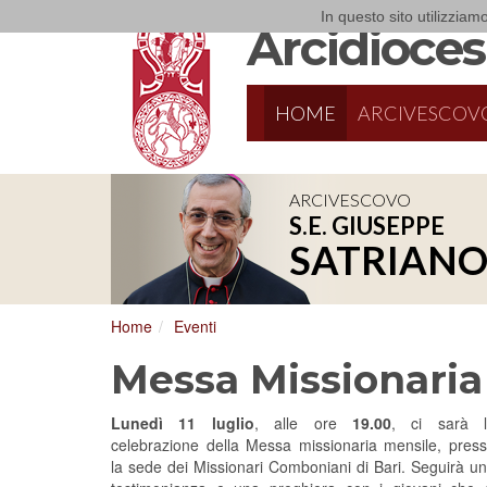
In questo sito utilizziamo
Arcidiocesi
HOME
ARCIVESCOV
ARCIVESCOVO
S.E. GIUSEPPE
SATRIAN
Home
Eventi
Messa Missionaria
Lunedì 11 luglio
, alle ore
19.00
, ci sarà l
celebrazione della Messa missionaria mensile, pres
la sede dei Missionari Comboniani di Bari. Seguirà u