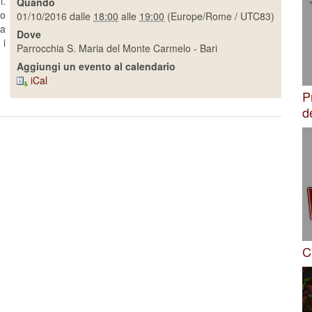
i.
Quando
ro
01/10/2016
dalle
18:00
alle
19:00
(Europe/Rome / UTC83)
 a
Dove
 i
Parrocchia S. Maria del Monte Carmelo - Bari
Aggiungi un evento al calendario
iCal
P
d
C