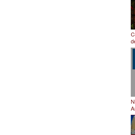
C
d
N
A