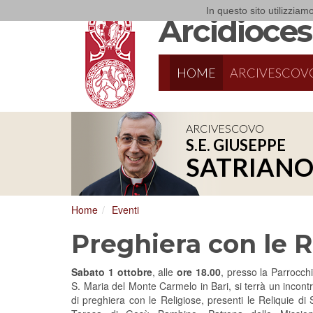
In questo sito utilizziamo
Arcidiocesi
HOME
ARCIVESCOV
ARCIVESCOVO
S.E. GIUSEPPE
8/17/2026
Conversano
SATRIAN
Conferenza Episcopale Pugliese
Home
Eventi
Preghiera con le R
Sabato 1 ottobre
, alle
ore 18.00
, presso la Parrocch
S. Maria del Monte Carmelo in Bari, si terrà un incont
di preghiera con le Religiose, presenti le Reliquie di 