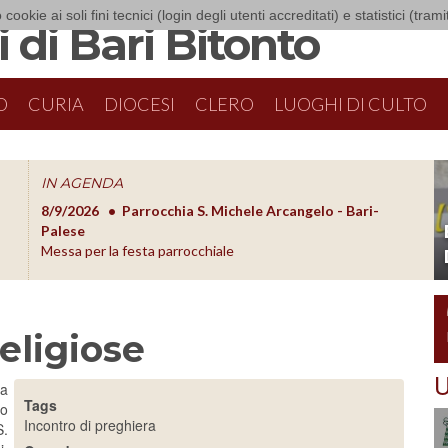
 cookie ai soli fini tecnici (login degli utenti accreditati) e statistici (tra
 di Bari Bitonto
O
CURIA
DIOCESI
CLERO
LUOGHI DI CULTO
IN AGENDA
8/9/2026
Parrocchia S. Michele Arcangelo - Bari-
8/10/20
O
Palese
Formazion
Messa per la festa parrocchiale
eligiose
U
ia
Tags
ro
Incontro di preghiera
S.