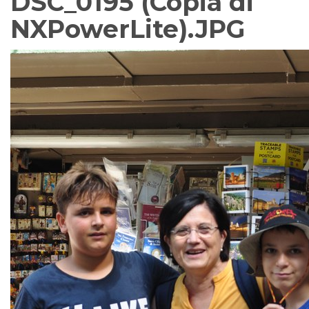
DSC_0195 (Copia di
NXPowerLite).JPG