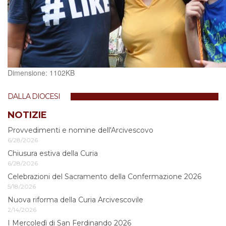
Clicca
Dimensione: 1102KB
per
vedere
DALLA DIOCESI
l'immagine
alle
NOTIZIE
dimensioni
Provvedimenti e nomine dell'Arcivescovo
originali…
6/28/2026
Chiusura estiva della Curia
6/28/2026
Celebrazioni del Sacramento della Confermazione 2026
5/18/2026
Nuova riforma della Curia Arcivescovile
2/14/2026
I Mercoledì di San Ferdinando 2026