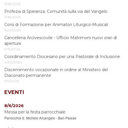
11/18/2025
Profezia di Speranza. Comunità sulla via del Vangelo
11/18/2025
Corsi di Formazione per Animatori Liturgico-Musicali
10/6/2025
Cancelleria Arcivescovile - Ufficio Matrimoni nuovi orari di
apertura
9/15/2024
Coordinamento Diocesano per una Pastorale di Inclusione
4/30/2024
Discernimento vocazionale in ordine al Ministero del
Diaconato permanente
9/9/2023
EVENTI
8/6/2026
Messa per la festa parrocchiale
Parrocchia S. Michele Arcangelo - Bari-Palese