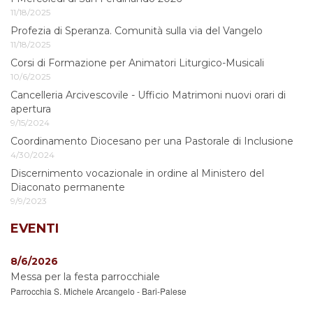
11/18/2025
Profezia di Speranza. Comunità sulla via del Vangelo
11/18/2025
Corsi di Formazione per Animatori Liturgico-Musicali
10/6/2025
Cancelleria Arcivescovile - Ufficio Matrimoni nuovi orari di
apertura
9/15/2024
Coordinamento Diocesano per una Pastorale di Inclusione
4/30/2024
Discernimento vocazionale in ordine al Ministero del
Diaconato permanente
9/9/2023
EVENTI
8/6/2026
Messa per la festa parrocchiale
Parrocchia S. Michele Arcangelo - Bari-Palese