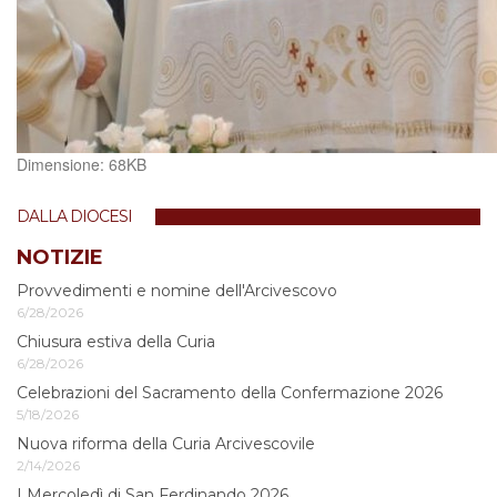
Clicca
Dimensione: 68KB
per
vedere
DALLA DIOCESI
l'immagine
alle
NOTIZIE
dimensioni
Provvedimenti e nomine dell'Arcivescovo
originali…
6/28/2026
Chiusura estiva della Curia
6/28/2026
Celebrazioni del Sacramento della Confermazione 2026
5/18/2026
Nuova riforma della Curia Arcivescovile
2/14/2026
I Mercoledì di San Ferdinando 2026