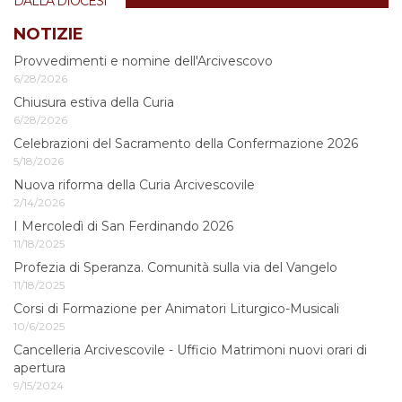
DALLA DIOCESI
l'immagine
alle
NOTIZIE
dimensioni
Provvedimenti e nomine dell'Arcivescovo
originali…
6/28/2026
Chiusura estiva della Curia
6/28/2026
Celebrazioni del Sacramento della Confermazione 2026
5/18/2026
Nuova riforma della Curia Arcivescovile
2/14/2026
I Mercoledì di San Ferdinando 2026
11/18/2025
Profezia di Speranza. Comunità sulla via del Vangelo
11/18/2025
Corsi di Formazione per Animatori Liturgico-Musicali
10/6/2025
Cancelleria Arcivescovile - Ufficio Matrimoni nuovi orari di
apertura
9/15/2024