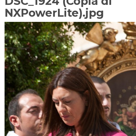
DSC_1924 (Copia di
NXPowerLite).jpg