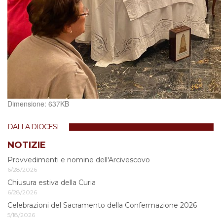
Clicca
Dimensione: 637KB
per
vedere
DALLA DIOCESI
l'immagine
alle
NOTIZIE
dimensioni
Provvedimenti e nomine dell'Arcivescovo
originali…
6/28/2026
Chiusura estiva della Curia
6/28/2026
Celebrazioni del Sacramento della Confermazione 2026
5/18/2026