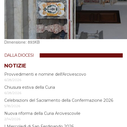
Clicca
Dimensione: 893KB
per
vedere
DALLA DIOCESI
l'immagine
alle
NOTIZIE
dimensioni
Provvedimenti e nomine dell'Arcivescovo
originali…
6/28/2026
Chiusura estiva della Curia
6/28/2026
Celebrazioni del Sacramento della Confermazione 2026
5/18/2026
Nuova riforma della Curia Arcivescovile
2/14/2026
I Mercoledì di San Ferdinando 2026