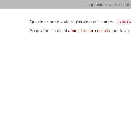
In questo sito utilizziamo
Ci dispiace, ma sembra
Questo errore è stato registrato con il numero
178616
Se devi notificarlo al
amministratore del sito
, per favor