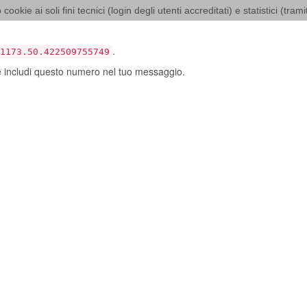
 cookie ai soli fini tecnici (login degli utenti accreditati) e statistici (tra
 si sia verificato un errore…
.
1173.50.422509755749
e includi questo numero nel tuo messaggio.