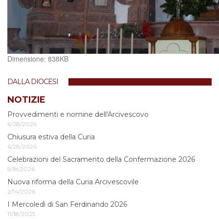
Clicca
Dimensione: 838KB
per
vedere
DALLA DIOCESI
l'immagine
alle
NOTIZIE
dimensioni
Provvedimenti e nomine dell'Arcivescovo
originali…
6/28/2026
Chiusura estiva della Curia
6/28/2026
Celebrazioni del Sacramento della Confermazione 2026
5/18/2026
Nuova riforma della Curia Arcivescovile
2/14/2026
I Mercoledì di San Ferdinando 2026
11/18/2025