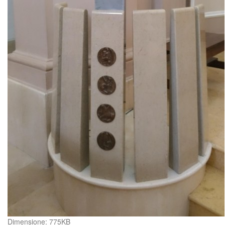
Clicca
Dimensione: 775KB