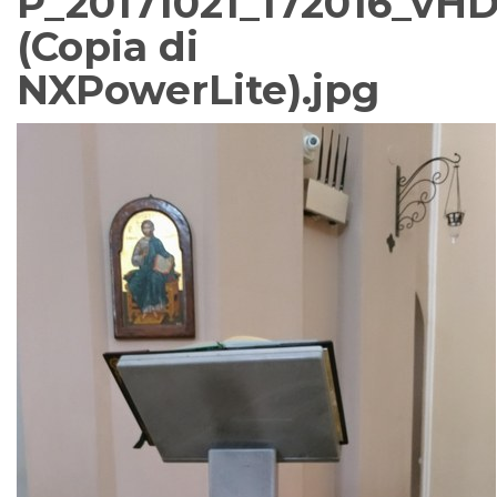
P_20171021_172016_vH
(Copia di
NXPowerLite).jpg