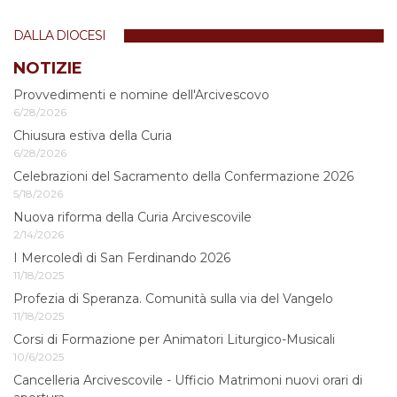
per
vedere
DALLA DIOCESI
l'immagine
alle
NOTIZIE
dimensioni
Provvedimenti e nomine dell'Arcivescovo
originali…
6/28/2026
Chiusura estiva della Curia
6/28/2026
Celebrazioni del Sacramento della Confermazione 2026
5/18/2026
Nuova riforma della Curia Arcivescovile
2/14/2026
I Mercoledì di San Ferdinando 2026
11/18/2025
Profezia di Speranza. Comunità sulla via del Vangelo
11/18/2025
Corsi di Formazione per Animatori Liturgico-Musicali
10/6/2025
Cancelleria Arcivescovile - Ufficio Matrimoni nuovi orari di