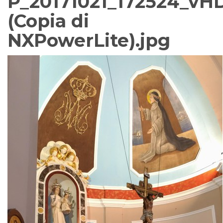
P_20171021_172524_vH
(Copia di
NXPowerLite).jpg