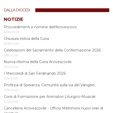
per
vedere
DALLA DIOCESI
l'immagine
alle
NOTIZIE
dimensioni
Provvedimenti e nomine dell'Arcivescovo
originali…
6/28/2026
Chiusura estiva della Curia
6/28/2026
Celebrazioni del Sacramento della Confermazione 2026
5/18/2026
Nuova riforma della Curia Arcivescovile
2/14/2026
I Mercoledì di San Ferdinando 2026
11/18/2025
Profezia di Speranza. Comunità sulla via del Vangelo
11/18/2025
Corsi di Formazione per Animatori Liturgico-Musicali
10/6/2025
Cancelleria Arcivescovile - Ufficio Matrimoni nuovi orari di