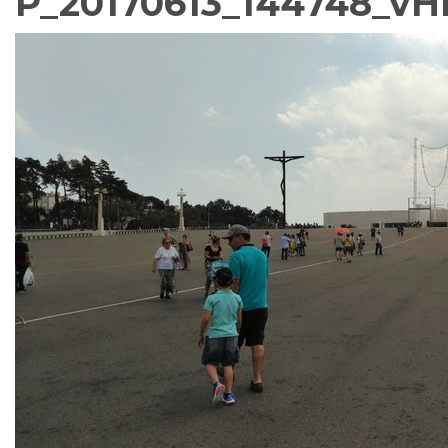
P_20170613_144748_vH