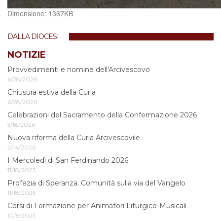
Clicca
Dimensione: 1367KB
per
vedere
DALLA DIOCESI
l'immagine
alle
NOTIZIE
dimensioni
Provvedimenti e nomine dell'Arcivescovo
originali…
6/28/2026
Chiusura estiva della Curia
6/28/2026
Celebrazioni del Sacramento della Confermazione 2026
5/18/2026
Nuova riforma della Curia Arcivescovile
2/14/2026
I Mercoledì di San Ferdinando 2026
11/18/2025
Profezia di Speranza. Comunità sulla via del Vangelo
11/18/2025
Corsi di Formazione per Animatori Liturgico-Musicali
10/6/2025