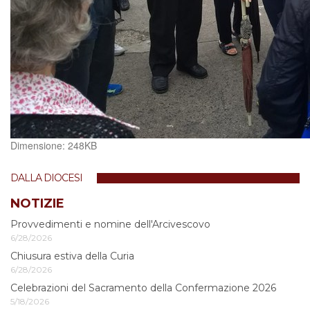
Clicca
Dimensione: 248KB
per
vedere
DALLA DIOCESI
l'immagine
alle
NOTIZIE
dimensioni
Provvedimenti e nomine dell'Arcivescovo
originali…
6/28/2026
Chiusura estiva della Curia
6/28/2026
Celebrazioni del Sacramento della Confermazione 2026
5/18/2026