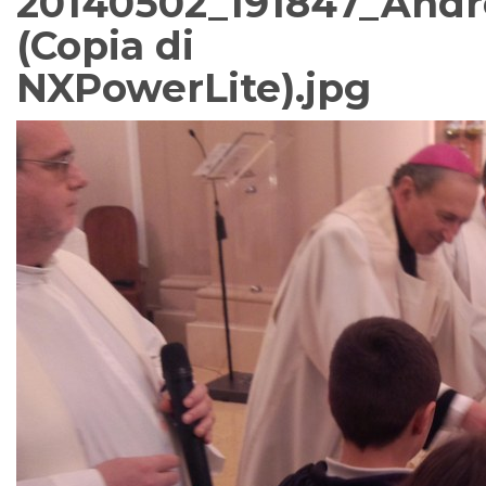
20140502_191847_Andr
(Copia di
NXPowerLite).jpg