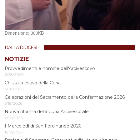
Clicca
Dimensione: 300KB
per
vedere
DALLA DIOCESI
l'immagine
alle
NOTIZIE
dimensioni
Provvedimenti e nomine dell'Arcivescovo
originali…
6/28/2026
Chiusura estiva della Curia
6/28/2026
Celebrazioni del Sacramento della Confermazione 2026
5/18/2026
Nuova riforma della Curia Arcivescovile
2/14/2026
I Mercoledì di San Ferdinando 2026
11/18/2025