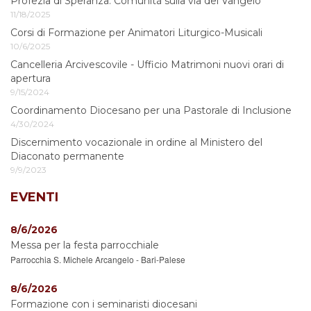
Profezia di Speranza. Comunità sulla via del Vangelo
11/18/2025
Corsi di Formazione per Animatori Liturgico-Musicali
10/6/2025
Cancelleria Arcivescovile - Ufficio Matrimoni nuovi orari di
apertura
9/15/2024
Coordinamento Diocesano per una Pastorale di Inclusione
4/30/2024
Discernimento vocazionale in ordine al Ministero del
Diaconato permanente
9/9/2023
EVENTI
8/6/2026
Messa per la festa parrocchiale
Parrocchia S. Michele Arcangelo - Bari-Palese
8/6/2026
Formazione con i seminaristi diocesani