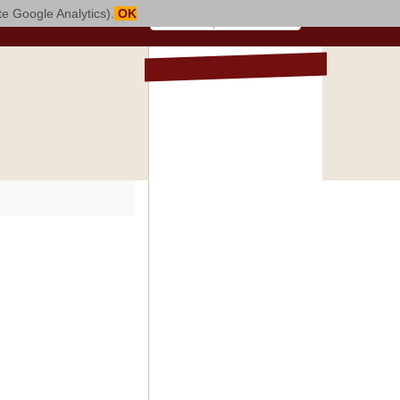
mite Google Analytics).
OK
DALLA DIOCESI
NOTIZIE
EVENTI
TAURO CHIESA
.jpg