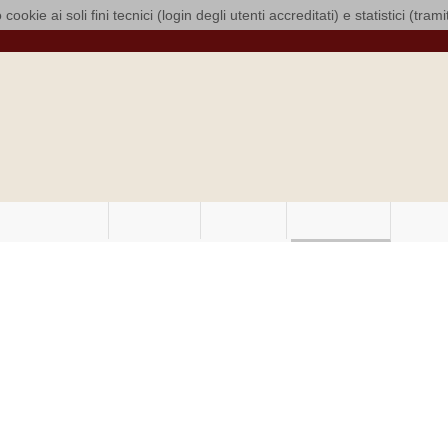
 cookie ai soli fini tecnici (login degli utenti accreditati) e statistici (tra
mpei
OMUNITARIA
NOTIZIE
EVENTI
GALLERY
RES
oid (Copia di NXPowerLite)