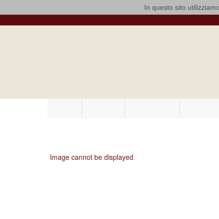
In questo sito utilizziamo
ARCIDIOCESI DI BARI-BITONTO
Madonna di Po
PARROCCHIA IN BARI - CARBONARA
HOME
STORIA
I PARROCI
VITA C
20140502_202708_Andr
Image cannot be displayed