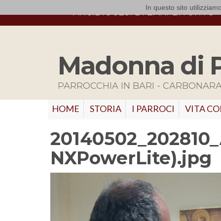
In questo sito utilizziamo
ARCIDIOCESI DI BARI-BITONTO
Madonna di 
PARROCCHIA IN BARI - CARBONAR
HOME
STORIA
I PARROCI
VITA C
20140502_202810_A
NXPowerLite).jpg