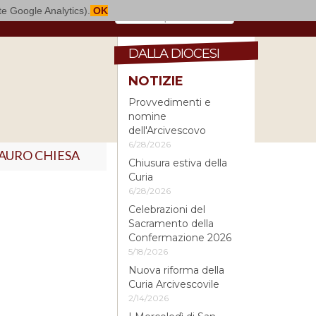
mite Google Analytics).
OK
DALLA DIOCESI
NOTIZIE
Provvedimenti e
nomine
dell'Arcivescovo
6/28/2026
AURO CHIESA
Chiusura estiva della
Curia
6/28/2026
Celebrazioni del
Sacramento della
Confermazione 2026
5/18/2026
Nuova riforma della
Curia Arcivescovile
2/14/2026