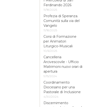
I Mercoledì di San
Ferdinando 2026
11/18/2025
Profezia di Speranza.
Comunità sulla via del
Vangelo
11/18/2025
Corsi di Formazione
per Animatori
Liturgico-Musicali
10/6/2025
Cancelleria
Arcivescovile - Ufficio
Matrimoni nuovi orari di
apertura
9/15/2024
Coordinamento
Diocesano per una
Pastorale di Inclusione
4/30/2024
Discernimento