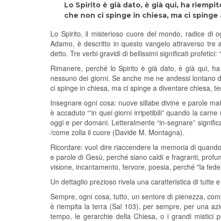
Lo Spirito è già dato, è già qui, ha riemp
che non ci spinge in chiesa, ma ci spinge
Lo Spirito, il misterioso cuore del mondo, radice di 
Adamo, è descritto in questo vangelo attraverso tre a
detto. Tre verbi gravidi di bellissimi significati profetic
Rimanere, perché lo Spirito è già dato, è già qui, h
nessuno dei giorni. Se anche me ne andessi lontano da
ci spinge in chiesa, ma ci spinge a diventare chiesa, t
Insegnare ogni cosa: nuove sillabe divine e parole mai
è accaduto “'in quei giorni irripetibili” quando la carne
oggi e per domani. Letteralmente “in-segnare” significa i
/come zolla il cuore (Davide M. Montagna).
Ricordare: vuol dire riaccendere la memoria di quando p
e parole di Gesù, perché siano caldi e fragranti, profum
visione, incantamento, fervore, poesia, perché "la fed
Un dettaglio prezioso rivela una caratteristica di tutte 
Sempre, ogni cosa, tutto, un sentore di pienezza, compl
è riempita la terra (Sal 103), per sempre, per una az
tempo, le gerarchie della Chiesa, o i grandi mistici pel