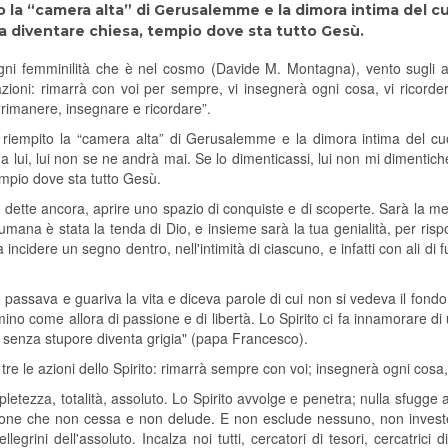
ito la “camera alta” di Gerusalemme e la dimora intima del c
 a diventare chiesa, tempio dove sta tutto Gesù.
ogni femminilità che è nel cosmo (Davide M. Montagna), vento sugli a
zioni: rimarrà con voi per sempre, vi insegnerà ogni cosa, vi ricorder
i: “rimanere, insegnare e ricordare”.
a riempito la “camera alta” di Gerusalemme e la dimora intima del cu
 lui, lui non se ne andrà mai. Se lo dimenticassi, lui non mi dimentic
empio dove sta tutto Gesù.
 dette ancora, aprire uno spazio di conquiste e di scoperte. Sarà la m
 umana è stata la tenda di Dio, e insieme sarà la tua genialità, per rispo
ncidere un segno dentro, nell'intimità di ciascuno, e infatti con ali di f
assava e guariva la vita e diceva parole di cui non si vedeva il fondo;
ino come allora di passione e di libertà. Lo Spirito ci fa innamorare di
e senza stupore diventa grigia" (papa Francesco).
e tre le azioni dello Spirito: rimarrà sempre con voi; insegnerà ogni cosa,
etezza, totalità, assoluto. Lo Spirito avvolge e penetra; nulla sfugge a
ione che non cessa e non delude. E non esclude nessuno, non investe 
legrini dell'assoluto. Incalza noi tutti, cercatori di tesori, cercatrici 