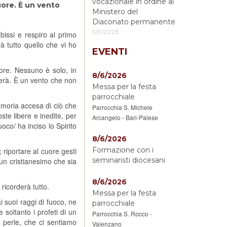
vocazionale in ordine al
uore. È un vento
Ministero del
Diaconato permanente
9/9/2023
bissi e respiro al primo
à tutto quello che vi ho
EVENTI
ore. Nessuno è solo, in
8/6/2026
herà. È un vento che non
Messa per la festa
parrocchiale
emoria accesa di ciò che
Parrocchia S. Michele
ste libere e inedite, per
Arcangelo - Bari-Palese
uoco/ ha inciso lo Spirito
8/6/2026
Formazione con i
 riportare al cuore gesti
seminaristi diocesani
 un cristianesimo che sia
8/6/2026
 ricorderà tutto.
Messa per la festa
i suoi raggi di fuoco, ne
parrocchiale
soltanto i profeti di un
Parrocchia S. Rocco -
di perle, che ci sentiamo
Valenzano