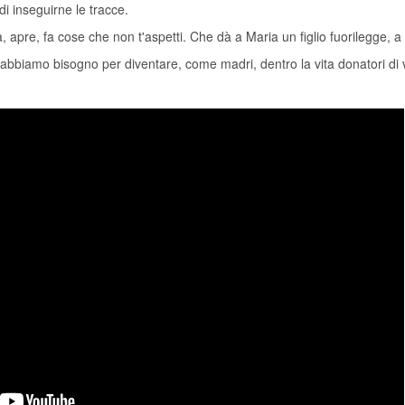
di inseguirne le tracce.
a, apre, fa cose che non t'aspetti. Che dà a Maria un figlio fuorilegge, a
ui abbiamo bisogno per diventare, come madri, dentro la vita donatori di v