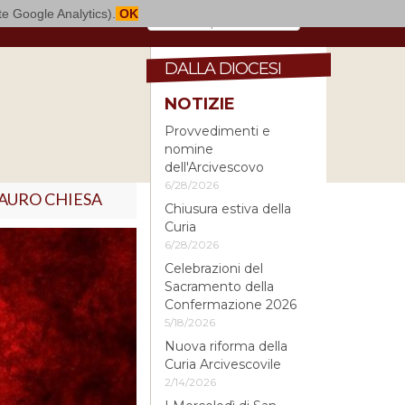
mite Google Analytics).
OK
DALLA DIOCESI
NOTIZIE
Provvedimenti e
nomine
dell'Arcivescovo
6/28/2026
AURO CHIESA
Chiusura estiva della
Curia
6/28/2026
Celebrazioni del
Sacramento della
Confermazione 2026
5/18/2026
Nuova riforma della
Curia Arcivescovile
2/14/2026