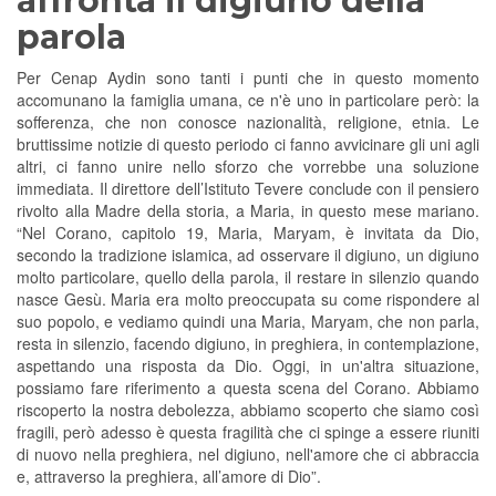
affronta il digiuno della
parola
Per Cenap Aydin sono tanti i punti che in questo momento
accomunano la famiglia umana, ce n'è uno in particolare però: la
sofferenza, che non conosce nazionalità, religione, etnia. Le
bruttissime notizie di questo periodo ci fanno avvicinare gli uni agli
altri, ci fanno unire nello sforzo che vorrebbe una soluzione
immediata. Il direttore dell’Istituto Tevere conclude con il pensiero
rivolto alla Madre della storia, a Maria, in questo mese mariano.
“Nel Corano, capitolo 19, Maria, Maryam, è invitata da Dio,
secondo la tradizione islamica, ad osservare il digiuno, un digiuno
molto particolare, quello della parola, il restare in silenzio quando
nasce Gesù. Maria era molto preoccupata su come rispondere al
suo popolo, e vediamo quindi una Maria, Maryam, che non parla,
resta in silenzio, facendo digiuno, in preghiera, in contemplazione,
aspettando una risposta da Dio. Oggi, in un'altra situazione,
possiamo fare riferimento a questa scena del Corano. Abbiamo
riscoperto la nostra debolezza, abbiamo scoperto che siamo così
fragili, però adesso è questa fragilità che ci spinge a essere riuniti
di nuovo nella preghiera, nel digiuno, nell'amore che ci abbraccia
e, attraverso la preghiera, all’amore di Dio”.