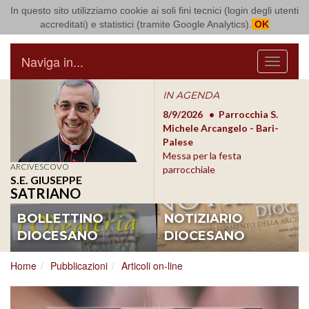
In questo sito utilizziamo cookie ai soli fini tecnici (login degli utenti
Arcidiocesi di Bari Bitonto
accreditati) e statistici (tramite Google Analytics).
OK
Naviga in...
Menu
IN AGENDA
8/17/2026
Conversano
8/9/2026
Parrocchia S.
8/1
Conferenza Episcopale
Michele Arcangelo - Bari-
Form
Pugliese
Palese
dioc
Messa per la festa
ARCIVESCOVO
parrocchiale
S.E. GIUSEPPE
SATRIANO
BOLLETTINO
NOTIZIARIO
DIOCESANO
DIOCESANO
Home
Pubblicazioni
Articoli on-line