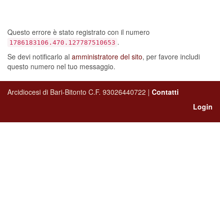
sembra si sia
verificato un errore…
Questo errore è stato registrato con il numero
.
1786183106.470.127787510653
Se devi notificarlo al
amministratore del sito
, per favore includi
questo numero nel tuo messaggio.
Arcidiocesi di Bari-Bitonto C.F. 93026440722 |
Contatti
Login