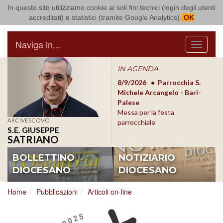
In questo sito utilizziamo cookie ai soli fini tecnici (login degli utenti
Arcidiocesi di Bari Bitonto
accreditati) e statistici (tramite Google Analytics).
OK
Naviga in...
Menu
IN AGENDA
8/17/2026
Conversano
8/9/2026
Parrocchia S.
8/1
Conferenza Episcopale
Michele Arcangelo - Bari-
Form
Pugliese
Palese
dioc
Messa per la festa
ARCIVESCOVO
parrocchiale
S.E. GIUSEPPE
SATRIANO
BOLLETTINO
NOTIZIARIO
DIOCESANO
DIOCESANO
Home
Pubblicazioni
Articoli on-line