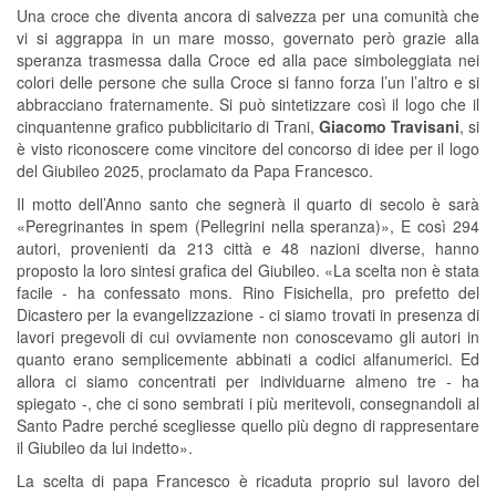
Una croce che diventa ancora di salvezza per una comunità che
vi si aggrappa in un mare mosso, governato però grazie alla
speranza trasmessa dalla Croce ed alla pace simboleggiata nei
colori delle persone che sulla Croce si fanno forza l’un l’altro e si
abbracciano fraternamente. Si può sintetizzare così il logo che il
cinquantenne grafico pubblicitario di Trani,
Giacomo Travisani
, si
è visto riconoscere come vincitore del concorso di idee per il logo
del Giubileo 2025, proclamato da Papa Francesco.
Il motto dell’Anno santo che segnerà il quarto di secolo è sarà
«Peregrinantes in spem (Pellegrini nella speranza)», E così 294
autori, provenienti da 213 città e 48 nazioni diverse, hanno
proposto la loro sintesi grafica del Giubileo. «La scelta non è stata
facile - ha confessato mons. Rino Fisichella, pro prefetto del
Dicastero per la evangelizzazione - ci siamo trovati in presenza di
lavori pregevoli di cui ovviamente non conoscevamo gli autori in
quanto erano semplicemente abbinati a codici alfanumerici. Ed
allora ci siamo concentrati per individuarne almeno tre - ha
spiegato -, che ci sono sembrati i più meritevoli, consegnandoli al
Santo Padre perché scegliesse quello più degno di rappresentare
il Giubileo da lui indetto».
La scelta di papa Francesco è ricaduta proprio sul lavoro del