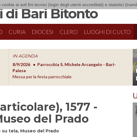
 cookie ai soli fini tecnici (login degli utenti accreditati) e statistici (tra
 di Bari Bitonto
O
CURIA
DIOCESI
CLERO
LUOGHI DI CULTO
IN AGENDA
8/9/2026
Parrocchia S. Michele Arcangelo - Bari-
8/10/20
O
Palese
Formazion
Messa per la festa parrocchiale
U
articolare), 1577 -
 Museo del Prado
io su tela, Museo del Prado