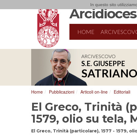
In questo sito utilizziamo
Arcidiocesi
HOME
ARCIVESCOV
ARCIVESCOVO
S.E. GIUSEPPE
8/17/2026
Conversano
SATRIAN
Conferenza Episcopale Pugliese
Home
Pubblicazioni
Articoli on-line
Editoriali
El Greco, Trinità (p
1579, olio su tela,
El Greco, Trinità (particolare), 1577 - 1579, ol