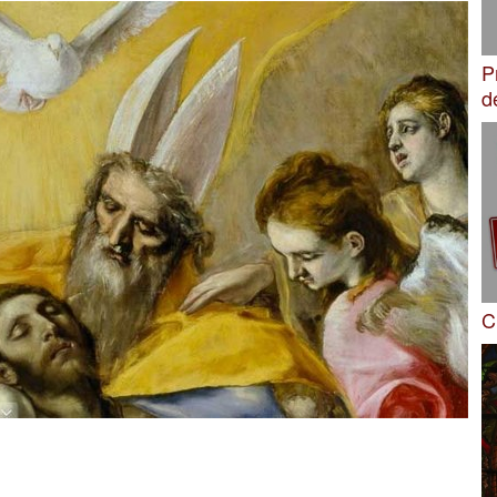
P
d
C