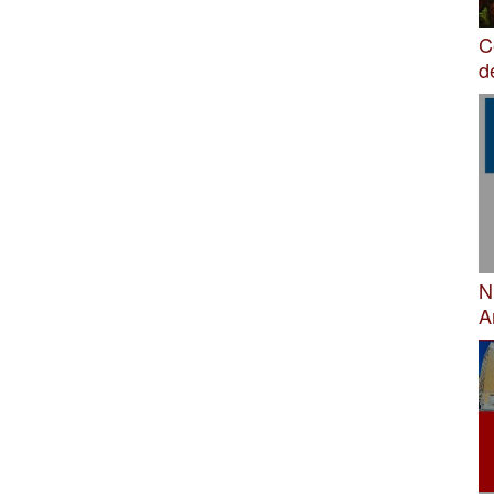
C
d
N
A