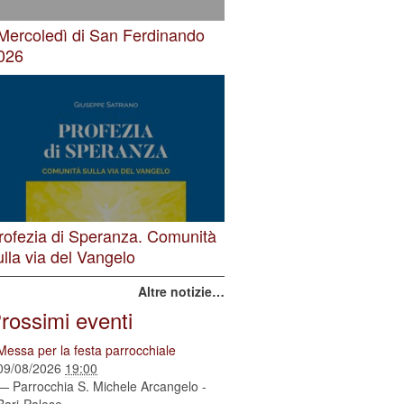
 Mercoledì di San Ferdinando
026
rofezia di Speranza. Comunità
ulla via del Vangelo
Altre notizie…
rossimi eventi
Messa per la festa parrocchiale
09/08/2026
19:00
— Parrocchia S. Michele Arcangelo -