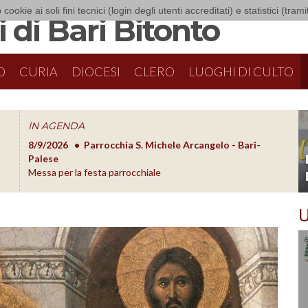
 cookie ai soli fini tecnici (login degli utenti accreditati) e statistici (tra
 di Bari Bitonto
O
CURIA
DIOCESI
CLERO
LUOGHI DI CULTO
IN AGENDA
8/9/2026
Parrocchia S. Michele Arcangelo - Bari-
8/10/20
O
Palese
Formazion
Messa per la festa parrocchiale
U