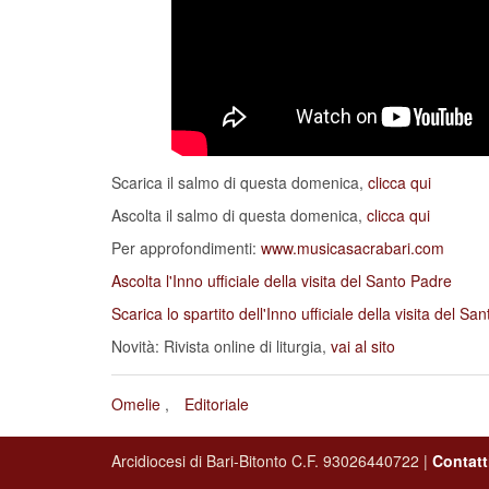
S
c
ari
c
a il salmo di questa domenica,
c
li
c
c
a qui
Ascolta il salmo di questa domenica,
c
li
c
c
a qui
Per approfondimenti:
www.musicasacrabari.com
Ascolta l'Inno ufficiale della visita del Santo Padre
Scarica lo spartito dell'Inno ufficiale della visita del Sa
Novità: Rivista online di liturgia,
vai al sito
Omelie
Editoriale
Arcidiocesi di Bari-Bitonto C.F. 93026440722 |
Contatt