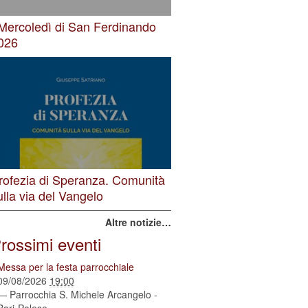
 Mercoledì di San Ferdinando
026
rofezia di Speranza. Comunità
ulla via del Vangelo
Altre notizie…
rossimi eventi
Messa per la festa parrocchiale
09/08/2026
19:00
— Parrocchia S. Michele Arcangelo -