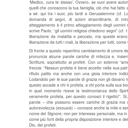
‘Medico, cura te stesso’. Ovvero, se vuoi avere autor
quelli che conoscono la tua famiglia, ciò che hai fatto
a sé: qui tra i suoi, più tardi a Gerusalemme (cf. Lc
domanda di segni, di azioni straordinarie, di mi
atteggiamento è il primo atteggiamento degli uomini r
scrive Paolo, “gli uomini religiosi chiedono segni” (c
liberazione da malattia e peccato, ma queste erano,
liberazione da tutti i mali, la liberazione per tutti, co
Di fronte a questo repentino cambiamento di umore dell’
pronuncia alcune parole cariche di mitezza e, insieme
Scritture, soprattutto ai profeti. Con un solenne 
freccia: “Nessun profeta è bene accetto nella sua patr
rifiuto patito ma anche con una gioia interiore indic
Lodandolo per le sue parole di grazia non gli davano 
questo accade a chi è profeta, a chi porta sulla sua 
in quel momento riceve la testimonianza dello Spi
veramente profeta, per questo conosci il rigetto!”. Sì
parole – che possono essere cariche di grazia ma 
autorevolezza (
exousía
) – conosce anche la mite e se
nome del Signore; non per interesse personale, ma in
come più forti della propria disposizione interiore e d
Dio, dei profeti.