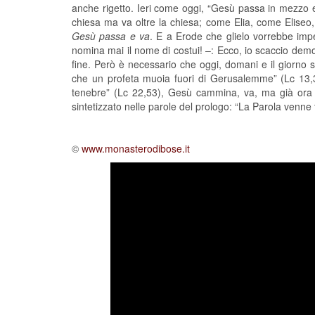
anche rigetto. Ieri come oggi, “Gesù passa in mezzo
chiesa ma va oltre la chiesa; come Elia, come Eliseo
Gesù passa e va
. E a Erode che glielo vorrebbe imp
nomina mai il nome di costui! –: Ecco, io scaccio demo
fine. Però è necessario che oggi, domani e il giorno
che un profeta muoia fuori di Gerusalemme” (Lc 13,32-
tenebre” (Lc 22,53), Gesù cammina, va, ma già ora 
sintetizzato nelle parole del prologo: “La Parola venne t
©
www.monasterodibose.it