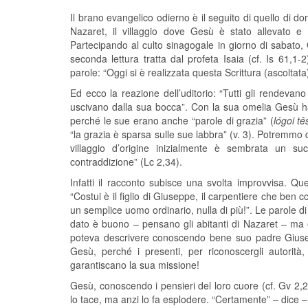
Il brano evangelico odierno è il seguito di quello di 
Nazaret, il villaggio dove Gesù è stato allevato e d
Partecipando al culto sinagogale in giorno di sabato, 
seconda lettura tratta dal profeta Isaia (cf. Is 61,1
parole: “Oggi si è realizzata questa Scrittura (ascoltata)
Ed ecco la reazione dell’uditorio: “Tutti gli rendevan
uscivano dalla sua bocca”. Con la sua omelia Gesù ha c
perché le sue erano anche “parole di grazia” (
lógoi tê
“la grazia è sparsa sulle sue labbra” (v. 3). Potremmo
villaggio d’origine inizialmente è sembrata un 
contraddizione” (Lc 2,34).
Infatti il racconto subisce una svolta improvvisa. Q
“Costui è il figlio di Giuseppe, il carpentiere che be
un semplice uomo ordinario, nulla di più!”. Le parole 
dato è buono – pensano gli abitanti di Nazaret – ma 
poteva descrivere conoscendo bene suo padre Giusep
Gesù, perché i presenti, per riconoscergli autorità
garantiscano la sua missione!
Gesù, conoscendo i pensieri del loro cuore (cf. Gv 2,24-
lo tace, ma anzi lo fa esplodere. “Certamente” – dice – 