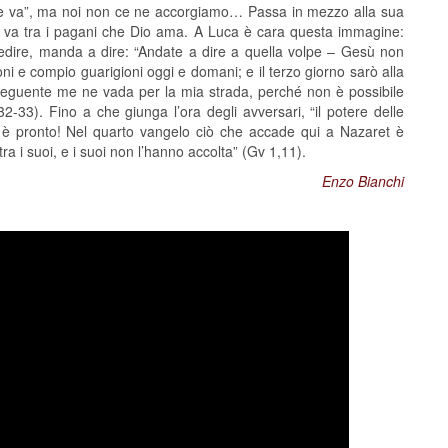
 e va”, ma noi non ce ne accorgiamo… Passa in mezzo alla sua
, va tra i pagani che Dio ama. A Luca è cara questa immagine:
edire, manda a dire: “Andate a dire a quella volpe – Gesù non
ni e compio guarigioni oggi e domani; e il terzo giorno sarò alla
 seguente me ne vada per la mia strada, perché non è possibile
33). Fino a che giunga l’ora degli avversari, “il potere delle
è pronto! Nel quarto vangelo ciò che accade qui a Nazaret è
ra i suoi, e i suoi non l’hanno accolta” (Gv 1,11).
Enzo Bianchi