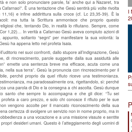
ità e non solo pronunciare parole, fa’ anche qui a Nazaret, tra
 a Cafarnao!”. È una tentazione che Gesù sentirà più volte rivolta
I
 11,16) e infine addirittura sulla croce (cf. Lc 23,35-39). È la
2
racoli: ma tutta la Scrittura ammonisce che proprio questo
eligiosi che, tentando Dio, in realtà lo rifiutano. Sempre, come
f. 1Cor 1,22)… In verità a Cafarnao Gesù aveva compiuto azioni di
 appunto, soltanto “segni” per manifestare la sua volontà: la
me Gesù ha appena letto nel profeta Isaia.
uditorio nei suoi confronti, dallo stupore all’indignazione, Gesù
, di rincrescimento, parole suggerite dalla sua assiduità alle
“amen” emette una sentenza breve ma efficace, acuta come una
ia, nella sua terra”. Gesù la pronuncia con rincrescimento per il
ibile, perché proprio da quel rifiuto riceve una testimonianza.
P
testimonianza, ma paradossalmente ora, rigettandolo, sì: perché
s
bocca una parola di Dio e la consegna a chi ascolta. Gesù dunque
rito santo che sempre lo accompagna e che gli dice: “Tu sei
, profeta a caro prezzo, e solo chi conosce il rifiuto per le sue
P
non vengono accolte per il mancato riconoscimento della sua
rena certezza di svolgere un servizio non in nome proprio, ma in
 obbedienza a una vocazione e a una missione vissute e sentite
ei propri desideri umani. Questo è l’atteggiamento degli uomini di