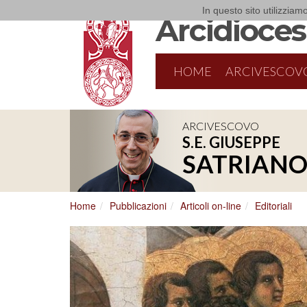
In questo sito utilizziamo
Arcidiocesi
HOME
ARCIVESCOV
ARCIVESCOVO
S.E. GIUSEPPE
8/17/2026
Conversano
SATRIAN
Conferenza Episcopale Pugliese
Home
Pubblicazioni
Articoli on-line
Editoriali