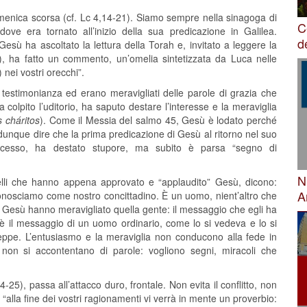
domenica scorsa (cf. Lc 4,14-21). Siamo sempre nella sinagoga di
C
ove era tornato all’inizio della sua predicazione in Galilea.
d
Gesù ha ascoltato la lettura della Torah e, invitato a leggere la
-2), ha fatto un commento, un’omelia sintetizzata da Luca nelle
 nei vostri orecchi”.
o testimonianza ed erano meravigliati delle parole di grazia che
olpito l’uditorio, ha saputo destare l’interesse e la meraviglia
s cháritos
). Come il Messia del salmo 45, Gesù è lodato perché
 dunque dire che la prima predicazione di Gesù al ritorno nel suo
successo, ha destato stupore, ma subito è parsa “segno di
N
uelli che hanno appena approvato e “applaudito” Gesù, dicono:
A
n conosciamo come nostro concittadino. È un uomo, nient’altro che
di Gesù hanno meravigliato quella gente: il messaggio che egli ha
è il messaggio di un uomo ordinario, come lo si vedeva e lo si
pe. L’entusiasmo e la meraviglia non conducono alla fede in
, non si accontentano di parole: vogliono segni, miracoli che
25), passa all’attacco duro, frontale. Non evita il conflitto, non
“alla fine dei vostri ragionamenti vi verrà in mente un proverbio: