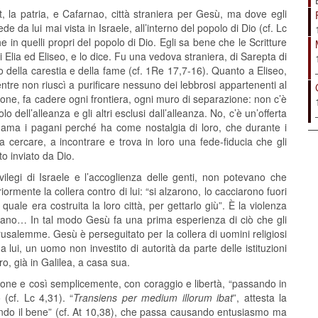
t, la patria, e Cafarnao, città straniera per Gesù, ma dove egli
e da lui mai vista in Israele, all’interno del popolo di Dio (cf. Lc
e in quelli propri del popolo di Dio. Egli sa bene che le Scritture
 Elia ed Eliseo, e lo dice. Fu una vedova straniera, di Sarepta di
o della carestia e della fame (cf. 1Re 17,7-16). Quanto a Eliseo,
entre non riuscì a purificare nessuno dei lebbrosi appartenenti al
one, fa cadere ogni frontiera, ogni muro di separazione: non c’è
dell’alleanza e gli altri esclusi dall’alleanza. No, c’è un’offerta
esù ama i pagani perché ha come nostalgia di loro, che durante i
a cercare, a incontrare e trova in loro una fede-fiducia che gli
to inviato da Dio.
ilegi di Israele e l’accoglienza delle genti, non potevano che
iormente la collera contro di lui: “si alzarono, lo cacciarono fuori
 quale era costruita la loro città, per gettarlo giù”. È la violenza
mano… In tal modo Gesù fa una prima esperienza di ciò che gli
usalemme. Gesù è perseguitato per la collera di uomini religiosi
a lui, un uomo non investito di autorità da parte delle istituzioni
ero, già in Galilea, a casa sua.
one e così semplicemente, con coraggio e libertà, “passando in
(cf. Lc 4,31). “
Transiens per medium illorum ibat
”, attesta la
ndo il bene” (cf. At 10,38), che passa causando entusiasmo ma