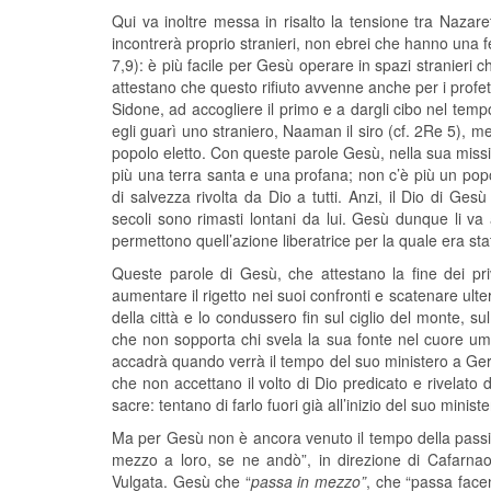
Qui va inoltre messa in risalto la tensione tra Nazare
incontrerà proprio stranieri, non ebrei che hanno una fed
7,9): è più facile per Gesù operare in spazi stranieri ch
attestano che questo rifiuto avvenne anche per i profeti
Sidone, ad accogliere il primo e a dargli cibo nel temp
egli guarì uno straniero, Naaman il siro (cf. 2Re 5), m
popolo eletto. Con queste parole Gesù, nella sua missi
più una terra santa e una profana; non c’è più un popolo 
di salvezza rivolta da Dio a tutti. Anzi, il Dio di G
secoli sono rimasti lontani da lui. Gesù dunque li va 
permettono quell’azione liberatrice per la quale era sta
Queste parole di Gesù, che attestano la fine dei priv
aumentare il rigetto nei suoi confronti e scatenare ulter
della città e lo condussero fin sul ciglio del monte, sul
che non sopporta chi svela la sua fonte nel cuore u
accadrà quando verrà il tempo del suo ministero a Ger
che non accettano il volto di Dio predicato e rivelato d
sacre: tentano di farlo fuori già all’inizio del suo minist
Ma per Gesù non è ancora venuto il tempo della passi
mezzo a loro, se ne andò”, in direzione di Cafarnao 
Vulgata. Gesù che “
passa in mezzo”
, che “passa face