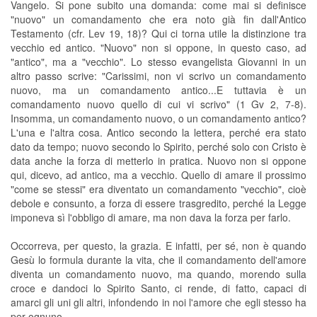
Vangelo. Si pone subito una domanda: come mai si definisce
"nuovo" un comandamento che era noto già fin dall'Antico
Testamento (cfr. Lev 19, 18)? Qui ci torna utile la distinzione tra
vecchio ed antico. "Nuovo" non si oppone, in questo caso, ad
"antico", ma a "vecchio". Lo stesso evangelista Giovanni in un
altro passo scrive: "Carissimi, non vi scrivo un comandamento
nuovo, ma un comandamento antico...E tuttavia è un
comandamento nuovo quello di cui vi scrivo" (1 Gv 2, 7-8).
Insomma, un comandamento nuovo, o un comandamento antico?
L'una e l'altra cosa. Antico secondo la lettera, perché era stato
dato da tempo; nuovo secondo lo Spirito, perché solo con Cristo è
data anche la forza di metterlo in pratica. Nuovo non si oppone
qui, dicevo, ad antico, ma a vecchio. Quello di amare il prossimo
"come se stessi" era diventato un comandamento "vecchio", cioè
debole e consunto, a forza di essere trasgredito, perché la Legge
imponeva sì l'obbligo di amare, ma non dava la forza per farlo.
Occorreva, per questo, la grazia. E infatti, per sé, non è quando
Gesù lo formula durante la vita, che il comandamento dell'amore
diventa un comandamento nuovo, ma quando, morendo sulla
croce e dandoci lo Spirito Santo, ci rende, di fatto, capaci di
amarci gli uni gli altri, infondendo in noi l'amore che egli stesso ha
per ognuno.