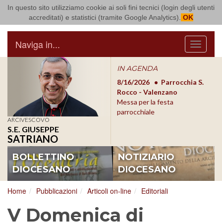
In questo sito utilizziamo cookie ai soli fini tecnici (login degli utenti
Arcidiocesi di Bari Bitonto
accreditati) e statistici (tramite Google Analytics).
OK
Naviga in...
Menu
IN AGENDA
8/17/2026
Conversano
8/16/2026
Parrocchia S.
8/1
Conferenza Episcopale
Rocco - Valenzano
Con
Pugliese
Messa per la festa
Pugl
parrocchiale
ARCIVESCOVO
S.E. GIUSEPPE
SATRIANO
BOLLETTINO
NOTIZIARIO
DIOCESANO
DIOCESANO
Home
Pubblicazioni
Articoli on-line
Editoriali
V Domenica di