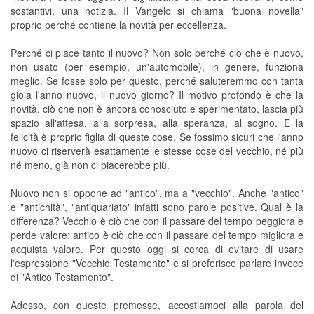
sostantivi, una notizia. Il Vangelo si chiama "buona novella"
proprio perché contiene la novità per eccellenza.
Perché ci piace tanto il nuovo? Non solo perché ciò che è nuovo,
non usato (per esempio, un'automobile), in genere, funziona
meglio. Se fosse solo per questo, perché saluteremmo con tanta
gioia l'anno nuovo, il nuovo giorno? Il motivo profondo è che la
novità, ciò che non è ancora conosciuto e sperimentato, lascia più
spazio all'attesa, alla sorpresa, alla speranza, al sogno. E la
felicità è proprio figlia di queste cose. Se fossimo sicuri che l'anno
nuovo ci riserverà esattamente le stesse cose del vecchio, né più
né meno, già non ci piacerebbe più.
Nuovo non si oppone ad "antico", ma a "vecchio". Anche "antico"
e "antichità", "antiquariato" infatti sono parole positive. Qual è la
differenza? Vecchio è ciò che con il passare del tempo peggiora e
perde valore; antico è ciò che con il passare del tempo migliora e
acquista valore. Per questo oggi si cerca di evitare di usare
l'espressione "Vecchio Testamento" e si preferisce parlare invece
di "Antico Testamento".
Adesso, con queste premesse, accostiamoci alla parola del