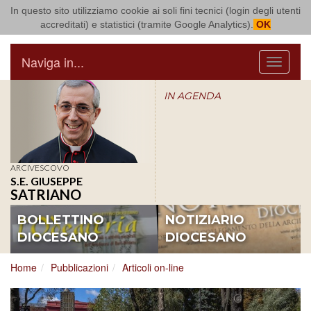
In questo sito utilizziamo cookie ai soli fini tecnici (login degli utenti
Arcidiocesi di Bari Bitonto
accreditati) e statistici (tramite Google Analytics).
OK
Naviga in...
Menu
IN AGENDA
ARCIVESCOVO
S.E. GIUSEPPE
SATRIANO
BOLLETTINO
NOTIZIARIO
DIOCESANO
DIOCESANO
Home
Pubblicazioni
Articoli on-line