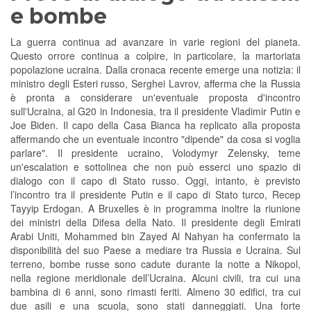
e bombe
La guerra continua ad avanzare in varie regioni del pianeta.
Questo orrore continua a colpire, in particolare, la martoriata
popolazione ucraina. Dalla cronaca recente emerge una notizia: il
ministro degli Esteri russo, Serghei Lavrov, afferma che la Russia
è pronta a considerare un'eventuale proposta d'incontro
sull'Ucraina, al G20 in Indonesia, tra il presidente Vladimir Putin e
Joe Biden. Il capo della Casa Bianca ha replicato alla proposta
affermando che un eventuale incontro "dipende" da cosa si voglia
parlare". Il presidente ucraino, Volodymyr Zelensky, teme
un'escalation e sottolinea che non può esserci uno spazio di
dialogo con il capo di Stato russo. Oggi, intanto, è previsto
l’incontro tra il presidente Putin e il capo di Stato turco, Recep
Tayyip Erdogan. A Bruxelles è in programma inoltre la riunione
dei ministri della Difesa della Nato. Il presidente degli Emirati
Arabi Uniti, Mohammed bin Zayed Al Nahyan ha confermato la
disponibilità del suo Paese a mediare tra Russia e Ucraina. Sul
terreno, bombe russe sono cadute durante la notte a Nikopol,
nella regione meridionale dell’Ucraina. Alcuni civili, tra cui una
bambina di 6 anni, sono rimasti feriti. Almeno 30 edifici, tra cui
due asili e una scuola, sono stati danneggiati. Una forte