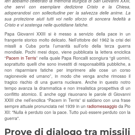
Ieri abbiamo celebrato la memoria liturgica di San Giovanni XXIII,
che servì con esemplare dedizione Cristo e la Chiesa,
adoperandosi con sollecitudine per la salvezza delle anime. La
sua protezione aiuti tutti voi nello sforzo di soncera fedeltà a
Cristo e vi sostenga nelle quotidiane fatiche.
Papa Giovanni XXIII si è messo a servizio della pace in un
frangente storico molto delicato. Nell’ottobre del 1962 la crisi dei
missili a Cuba porta l’umanità sull’orlo della terza guerra
mondiale. Pochi mesi dopo, viene pubblicata la lettera enciclica
“
Pacem in Terris
” nella quale Papa Roncalli scongiura “gli uomini,
soprattutto quelli che sono investiti di responsabilità pubbliche, a
non risparmiare fatiche per imprimere alle cose un corso
ragionevole ed umano”, in modo che venga anche rimosso il
tragico rischio di una guerra nucleare. Anche in questo notro
tempo avanza la drammatica e non irrealistica prospettiva di un
conflitto atomico. E anche oggi risuonano le parole di Giovanni
XXIII che nell’encilica “Pacem in Terris” si saldano con una frase
sempre attuale pronunciata nel 1939 in un
radiomessaggio
da Pio
XII: "Nulla è perduto con la pace. Tutto può essere perduto con la
guerra".
Prove di dialogo tra missili