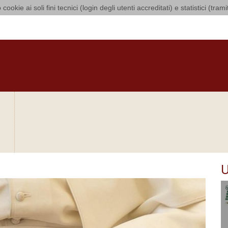
 cookie ai soli fini tecnici (login degli utenti accreditati) e statistici (tra
 di Bari Bitonto
O
CURIA
DIOCESI
CLERO
LUOGHI DI CULTO
IN AGENDA
O
U