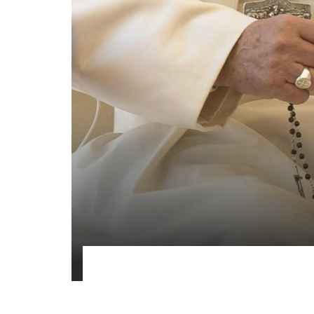
Il 1° maggio il P
rosario per super
Saranno coinvolti 30 santuari in tutto il