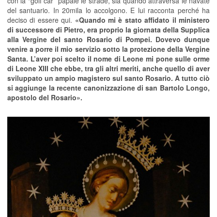
con la “golf car” papale le strade, sia quando attraversa le navate
del santuario. In 20mila lo accolgono. E lui racconta perché ha
deciso di essere qui.
«Quando mi è stato affidato il ministero
di successore di Pietro, era proprio la giornata della Supplica
alla Vergine del santo Rosario di Pompei. Dovevo dunque
venire a porre il mio servizio sotto la protezione della Vergine
Santa. L’aver poi scelto il nome di Leone mi pone sulle orme
di Leone XIII che ebbe, tra gli altri meriti, anche quello di aver
sviluppato un ampio magistero sul santo Rosario. A tutto ciò
si aggiunge la recente canonizzazione di san Bartolo Longo,
apostolo del Rosario».