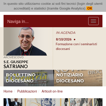
In questo sito utilizziamo cookie ai soli fini tecnici (login degli utenti
Arcidiocesi di Bari Bitonto
accreditati) e statistici (tramite Google Analytics).
OK
Naviga in...
Menu
IN AGENDA
rsano
8/9/2026
Parrocchia S.
8/10/2026
8/1
le
Michele Arcangelo - Bari-
Formazione con i seminaristi
Roc
Palese
diocesani
Mess
Messa per la festa
parr
ARCIVESCOVO
parrocchiale
S.E. GIUSEPPE
SATRIANO
BOLLETTINO
NOTIZIARIO
DIOCESANO
DIOCESANO
Home
Pubblicazioni
Articoli on-line