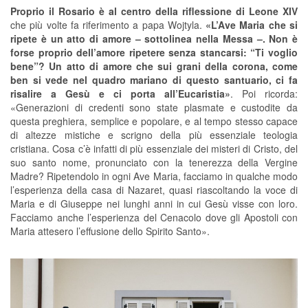
Proprio il Rosario è al centro della riflessione di Leone XIV
che più volte fa riferimento a papa Wojtyla.
«L’Ave Maria che si
ripete è un atto di amore – sottolinea nella Messa –. Non è
forse proprio dell’amore ripetere senza stancarsi: “Ti voglio
bene”? Un atto di amore che sui grani della corona, come
ben si vede nel quadro mariano di questo santuario, ci fa
risalire a Gesù e ci porta all’Eucaristia»
. Poi ricorda:
«Generazioni di credenti sono state plasmate e custodite da
questa preghiera, semplice e popolare, e al tempo stesso capace
di altezze mistiche e scrigno della più essenziale teologia
cristiana. Cosa c’è infatti di più essenziale dei misteri di Cristo, del
suo santo nome, pronunciato con la tenerezza della Vergine
Madre? Ripetendolo in ogni Ave Maria, facciamo in qualche modo
l’esperienza della casa di Nazaret, quasi riascoltando la voce di
Maria e di Giuseppe nei lunghi anni in cui Gesù visse con loro.
Facciamo anche l’esperienza del Cenacolo dove gli Apostoli con
Maria attesero l’effusione dello Spirito Santo».