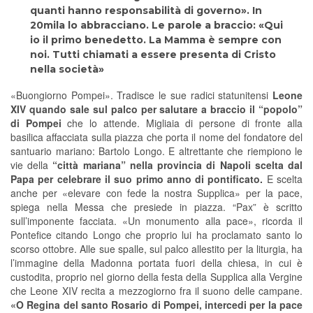
quanti hanno responsabilità di governo». In
20mila lo abbracciano. Le parole a braccio: «Qui
io il primo benedetto. La Mamma è sempre con
noi. Tutti chiamati a essere presenta di Cristo
nella società»
«Buongiorno Pompei». Tradisce le sue radici statunitensi
Leone
XIV quando sale sul palco per salutare a braccio il “popolo”
di Pompei
che lo attende. Migliaia di persone di fronte alla
basilica affacciata sulla piazza che porta il nome del fondatore del
santuario mariano: Bartolo Longo. E altrettante che riempiono le
vie della
“città mariana” nella provincia di Napoli scelta dal
Papa per celebrare il suo primo anno di pontificato.
E scelta
anche per «elevare con fede la nostra Supplica» per la pace,
spiega nella Messa che presiede in piazza. “Pax” è scritto
sull’imponente facciata. «Un monumento alla pace», ricorda il
Pontefice citando Longo che proprio lui ha proclamato santo lo
scorso ottobre. Alle sue spalle, sul palco allestito per la liturgia, ha
l’immagine della Madonna portata fuori della chiesa, in cui è
custodita, proprio nel giorno della festa della Supplica alla Vergine
che Leone XIV recita a mezzogiorno fra il suono delle campane.
«O Regina del santo Rosario di Pompei, intercedi per la pace