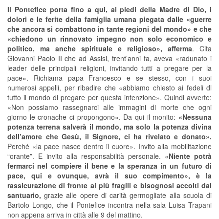
Il Pontefice porta fino a qui, ai piedi della Madre di Dio, i
dolori e le ferite della famiglia umana piegata dalle «guerre
che ancora si combattono in tante regioni del mondo» e che
«chiedono un rinnovato impegno non solo economico e
politico, ma anche spirituale e religioso», afferma
. Cita
Giovanni Paolo II che ad Assisi, trent’anni fa, aveva «radunato i
leader delle principali religioni, invitando tutti a pregare per la
pace». Richiama papa Francesco e se stesso, con i suoi
numerosi appelli, per ribadire che «abbiamo chiesto ai fedeli di
tutto il mondo di pregare per questa intenzione». Quindi avverte:
«Non possiamo rassegnarci alle immagini di morte che ogni
giorno le cronache ci propongono». Da qui il monito:
«Nessuna
potenza terrena salverà il mondo, ma solo la potenza divina
dell’amore che Gesù, il Signore, ci ha rivelato e donato».
Perché «la pace nasce dentro il cuore». Invito alla mobilitazione
“orante”. E invito alla responsabilità personale. «
Niente potrà
fermarci nel compiere il bene e la speranza in un futuro di
pace, qui e ovunque, avrà il suo compimento», è la
rassicurazione di fronte ai più fragili e bisognosi accolti dal
santuario,
grazie alle opere di carità germogliate alla scuola di
Bartolo Longo, che il Pontefice incontra nella sala Luisa Trapani
non appena arriva in città alle 9 del mattino.