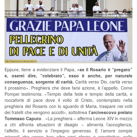
Eppure, tiene a evidenziare il Papa,
«se il Rosario è “pregato”
e, oserei dire, “celebrato”, esso è anche, per naturale
conseguenza, sorgente di carità.
Carità verso Dio, carità verso
il prossimo». Preghiera che deve farsi azione, è l’appello. Come
Pompei testimonia. «Tempio della fede e tempio della carità, e
roccaforte di pace dove il volto di Cristo, contemplato nella
preghiera del Rosario con lo sguardo di Maria, traspare nei volti
dei fratelli che vengono accolti», sottolinea
l’arcivescovo prelato
Tommaso Caputo
. «La preghiera – afferma Leone XIV in mezzo
a chi affronta situazioni di disagio – alimenta l’accoglienza,
l’affetto, il servizio e l’impegno generoso. E l’amore compie
miracoli che vanno ben oltre ogni sforzo e aspettativa: nelle