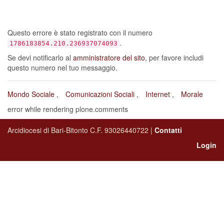
sia verificato un errore…
Questo errore è stato registrato con il numero
.
1786183854.210.236937074093
Se devi notificarlo al
amministratore del sito
, per favore includi
questo numero nel tuo messaggio.
Mondo Sociale
Comunicazioni Sociali
Internet
Morale
error while rendering plone.comments
Arcidiocesi di Bari-Bitonto C.F. 93026440722 |
Contatti
Login