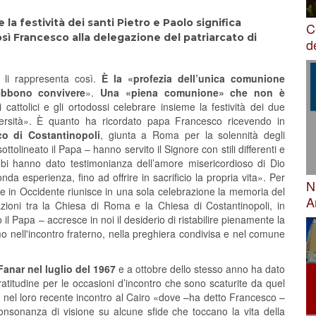
 la festività dei santi Pietro e Paolo significa
C
osì Francesco alla delegazione del patriarcato di
d
a li rappresenta così.
È la «profezia dell’
unica comunione
debbono convivere
».
Una
«piena comunione» che non è
 cattolici e gli ortodossi celebrare insieme la festività dei due
iversità». È quanto ha ricordato papa Francesco ricevendo in
co di Costantinopoli
, giunta a Roma per la solennità degli
ttolineato il Papa – hanno servito il Signore con stili differenti e
mbi hanno dato testimonianza dell’amore misericordioso di Dio
a esperienza, fino ad offrire in sacrificio la propria vita». Per
N
e e in Occidente riunisce in una sola celebrazione la memoria del
A
zioni tra la Chiesa di Roma e la Chiesa di Costantinopoli, in
 il Papa – accresce in noi il desiderio di ristabilire pienamente la
mo nell'incontro fraterno, nella preghiera condivisa e nel comune
 Fanar
nel luglio del 1967
e a ottobre dello stesso anno ha dato
titudine per le occasioni d’incontro che sono scaturite da quel
 nel loro recente incontro al Cairo «dove –ha detto Francesco –
nsonanza di visione su alcune sfide che toccano la vita della