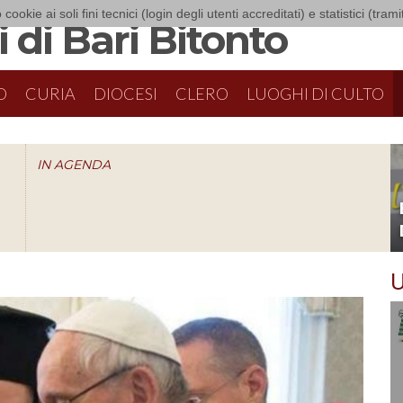
 cookie ai soli fini tecnici (login degli utenti accreditati) e statistici (tra
 di Bari Bitonto
O
CURIA
DIOCESI
CLERO
LUOGHI DI CULTO
IN AGENDA
O
U