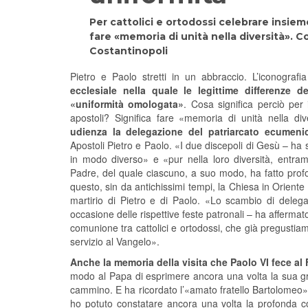
Per cattolici e ortodossi celebrare insieme
fare «memoria di unità nella diversità». C
Costantinopoli
Pietro e Paolo stretti in un abbraccio. L’iconografi
ecclesiale nella quale le legittime differenze 
«uniformità omologata
»
. Cosa significa perciò per i
apostoli? Significa fare «memoria di unità nella d
udienza la delegazione del patriarcato ecumeni
Apostoli Pietro e Paolo. «I due discepoli di Gesù – ha so
in modo diverso» e «pur nella loro diversità, entra
Padre, del quale ciascuno, a suo modo, ha fatto profond
questo, sin da antichissimi tempi, la Chiesa in Orient
martirio di Pietro e di Paolo. «Lo scambio di delega
occasione delle rispettive feste patronali – ha affermato
comunione tra cattolici e ortodossi, che già pregustia
servizio al Vangelo».
Anche la memoria della visita che Paolo VI fece al
modo al Papa di esprimere ancora una volta la sua gra
cammino. E ha ricordato l’«amato fratello Bartolomeo»
ho potuto constatare ancora una volta la profonda co