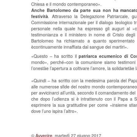
Chiesa e il mondo contemporaneo».
Anche Bartolomeo da parte sua non ha mancato d
festivit
à
. Attraverso la Delegazione Patriarcale, gu
Commissione internazionale per il dialogo teologico t
personale nella quale ha espresso gli auguri al «
testimonianza e il ministero in nome di Cristo degli
Bartolomeo ha richiamato a quanto sperimentato 
ècontinuamente innaffiata dal sangue dei martiri».
«Questo – ha scritto il
patriarca ecumenico di Cos
mondo», perché«con la comunione siamo testimoni 
l’onestàe l’apertura a coltivare l’amore, la solidarietà
«Quindi – ha scritto con la medesima parola del Pap
alle numerose sfide del nostro mondo contemporaneo co
per avvicinarci all’unità, secondo il comandamento del
che dopo l’udienza si è intrattenuto con il Papa a
esprimere la sua gratitudine per come «insieme s
dove l’uno ispira l’altro».
©
Avvenire
, martedì 27 giugno 2017