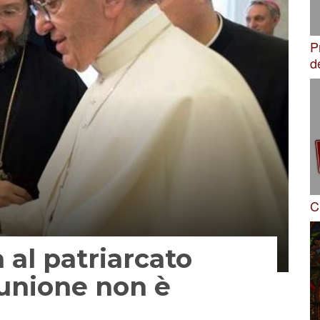
P
d
C
a al patriarcato
unione non è