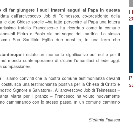
i far giungere i suoi fraterni auguri al Papa in questa
I
idata dall’arcivescovo Job di Telmessos, co-presidente della
2
ra le due Chiese sorelle –ha fatto pervenire al Papa una lettera
carissimo fratello Francesco»e ha ricordato come la comune
 apostoli Pietro e Paolo sia nel segno del martirio. Lo stesso
«con Sua Santitàin Egitto due mesi fa, in una terra che
tantinopoli
–èstato un momento significativo per noi e per il
nel mondo contemporaneo di ciòche l’umanitàci chiede oggi:
e la compassione».
P
a – siamo convinti che la nostra comune testimonianza davanti
s
stituisca una testimonianza positiva per la Chiesa di Cristo e
 nostro Signore e Salvatore». All’arcivescovo Job di Telmessos –
 Santa Marta per il pranzo – Francesco ha voluto nuovamente
tiamo camminando con lo stesso passo, in un comune cammino
Stefania Falasca