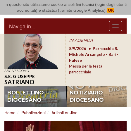
In questo sito utilizziamo cookie ai soli fini tecnici (login degli utenti
Arcidiocesi di Bari Bitonto
accreditati) e statistici (tramite Google Analytics).
OK
Naviga in...
Menu
IN AGENDA
8/17/2026
Conversano
8/9/2026
Parrocchia S.
8/1
Conferenza Episcopale
Michele Arcangelo - Bari-
Form
Pugliese
Palese
dioc
Messa per la festa
ARCIVESCOVO
parrocchiale
S.E. GIUSEPPE
SATRIANO
BOLLETTINO
NOTIZIARIO
DIOCESANO
DIOCESANO
Home
Pubblicazioni
Articoli on-line