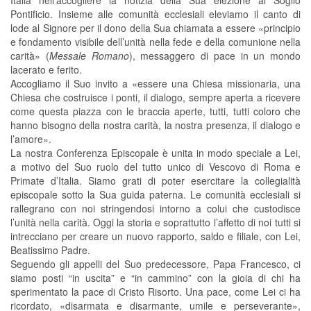
Pontificio. Insieme alle comunità ecclesiali eleviamo il canto di
lode al Signore per il dono della Sua chiamata a essere «principio
e fondamento visibile dell’unità nella fede e della comunione nella
carità» (
Messale Romano
), messaggero di pace in un mondo
lacerato e ferito.
Accogliamo il Suo invito a «essere una Chiesa missionaria, una
Chiesa che costruisce i ponti, il dialogo, sempre aperta a ricevere
come questa piazza con le braccia aperte, tutti, tutti coloro che
hanno bisogno della nostra carità, la nostra presenza, il dialogo e
l’amore».
La nostra Conferenza Episcopale è unita in modo speciale a Lei,
a motivo del Suo ruolo del tutto unico di Vescovo di Roma e
Primate d’Italia. Siamo grati di poter esercitare la collegialità
episcopale sotto la Sua guida paterna. Le comunità ecclesiali si
rallegrano con noi stringendosi intorno a colui che custodisce
l’unità nella carità. Oggi la storia e soprattutto l’affetto di noi tutti si
intrecciano per creare un nuovo rapporto, saldo e filiale, con Lei,
Beatissimo Padre.
Seguendo gli appelli del Suo predecessore, Papa Francesco, ci
siamo posti “in uscita” e “in cammino” con la gioia di chi ha
sperimentato la pace di Cristo Risorto. Una pace, come Lei ci ha
ricordato, «disarmata e disarmante, umile e perseverante»,