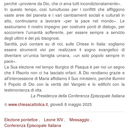
perché «proviene da Dio, che ci ama tutti incondizionatamente».
In questo tempo, così tumultuoso per i conflitti che affliggono
vaste aree del pianeta e i vari cambiamenti sociali e culturali in
atto, continuiamo a lavorare «per la pace nel mondo». Le
assicuriamo il nostro impegno per costruire ponti di dialogo, per
soccorrere l’umanità sofferente, per essere sempre a servizio
degli ultimi e dei più bisognosi.
Santità, può contare su di noi, sulle Chiese in Italia: vogliamo
essere strumenti vivi per realizzare il sogno evangelico di
diventare un’unica famiglia umana, «un solo popolo sempre in
pace».
La Sua elezione nel tempo liturgico di Pasqua è per noi un segno
che il Risorto non ci ha lasciato orfani. A Dio rendiamo grazie e
all’intercessione di Maria affidiamo il Suo ministero, perché illumini
il Popolo di Dio con la verità del Vangelo e lo edifichi con la
testimonianza di vita.
La Presidenza della Conferenza Episcopale Italiana
©
www.chiesacattolica.it
, giovedì 8 maggio 2025
Elezione pontefice
Leone XIV
Messaggio
Conferenza Episcopale Italiana