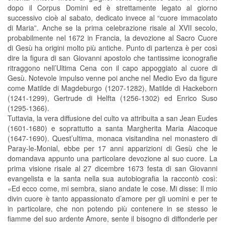
dopo il Corpus Domini ed è strettamente legato al giorno
successivo cioè al sabato, dedicato invece al “cuore immacolato
di Maria”. Anche se la prima celebrazione risale al XVII secolo,
probabilmente nel 1672 in Francia, la devozione al Sacro Cuore
di Gesù ha origini molto più antiche. Punto di partenza è per così
dire la figura di san Giovanni apostolo che tantissime iconografie
ritraggono nell’Ultima Cena con il capo appoggiato al cuore di
Gesù. Notevole impulso venne poi anche nel Medio Evo da figure
come Matilde di Magdeburgo (1207-1282), Matilde di Hackeborn
(1241-1299), Gertrude di Helfta (1256-1302) ed Enrico Suso
(1295-1366).
Tuttavia, la vera diffusione del culto va attribuita a san Jean Eudes
(1601-1680) e soprattutto a santa Margherita Maria Alacoque
(1647-1690). Quest’ultima, monaca visitandina nel monastero di
Paray-le-Monial, ebbe per 17 anni apparizioni di Gesù che le
domandava appunto una particolare devozione al suo cuore. La
prima visione risale al 27 dicembre 1673 festa di san Giovanni
evangelista e la santa nella sua autobiografia la raccontò così:
«Ed ecco come, mi sembra, siano andate le cose. Mi disse: Il mio
divin cuore è tanto appassionato d’amore per gli uomini e per te
in particolare, che non potendo più contenere in se stesso le
fiamme del suo ardente Amore, sente il bisogno di diffonderle per