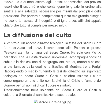
mezzo tuo e di manifestarsi agli uomini per arricchirli dei preziosi
tesori che ti scoprirò e che contengono le grazie in ordine alla
santità e alla salvezza necessarie per ritirarli dal precipizio della
perdizione. Per portare a compimento questo mio grande disegno
ho scelto te, abisso di indegnità e di ignoranza, affinché appaia
chiaro che tutto si compie per mezzo mio».
La diffusione del culto
Al centro di un acceso dibattito teologico, la festa del Sacro Cuore
fu autorizzata nel 1765 limitatamente alla Polonia e presso
l’Arciconfraternita romana del Sacro Cuore. Fu solo con Pio IX,
nel 1856, che la Festa divenne universale, accompagnandosi da
subito alla dedicazione di congregazioni, atenei, oratori e chiese,
la più famose della quali è la Basilica di Montmartre a Parigi.
Raccogliendo o meglio riunendo le tesi del dibattito sul significato
teologico nel sacro Cuore di Gesù si celebra insieme il cuore
come organo umano unito con la divinità di Cristo e l’amore del
Signore per gli uomini di cui il cuore è simbolo.
Tradizionalmente nella solennità del Sacro Cuore di Gesù si
celebra la Giornata di santificazione sacerdotale.