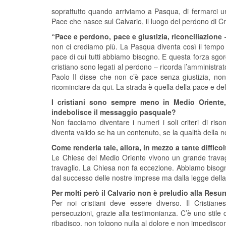
soprattutto quando arriviamo a Pasqua, di fermarci un 
Pace che nasce sul Calvario, il luogo del perdono di Cr
“Pace e perdono, pace e giustizia, riconciliazione
–
non ci crediamo più. La Pasqua diventa così il tempo 
pace di cui tutti abbiamo bisogno. E questa forza sgorg
cristiano sono legati al perdono – ricorda l’amministra
Paolo II disse che non c’è pace senza giustizia, non
ricominciare da qui. La strada è quella della pace e dell
I cristiani sono sempre meno in Medio Oriente,
indebolisce il messaggio pasquale?
Non facciamo diventare i numeri i soli criteri di ris
diventa valido se ha un contenuto, se la qualità della no
Come renderla tale, allora, in mezzo a tante diffico
Le Chiese del Medio Oriente vivono un grande travag
travaglio. La Chiesa non fa eccezione. Abbiamo bisogno,
dal successo delle nostre imprese ma dalla legge dell
Per molti però il Calvario non è preludio alla Res
Per noi cristiani deve essere diverso. Il Cristian
persecuzioni, grazie alla testimonianza. C’è uno stile c
ribadisco, non tolgono nulla al dolore e non impediscono