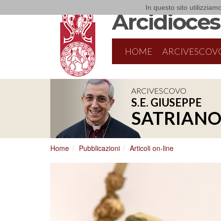
In questo sito utilizziamo
Arcidiocesi
HOME
ARCIVESCOV
ARCIVESCOVO
S.E. GIUSEPPE
8/17/2026
Conversano
SATRIAN
Conferenza Episcopale Pugliese
Home
Pubblicazioni
Articoli on-line