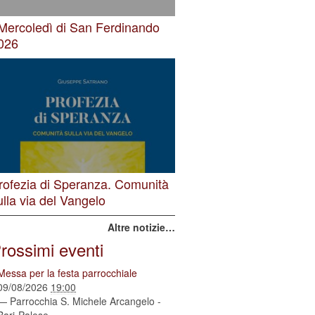
 Mercoledì di San Ferdinando
026
rofezia di Speranza. Comunità
ulla via del Vangelo
Altre notizie…
rossimi eventi
Messa per la festa parrocchiale
09/08/2026
19:00
— Parrocchia S. Michele Arcangelo -