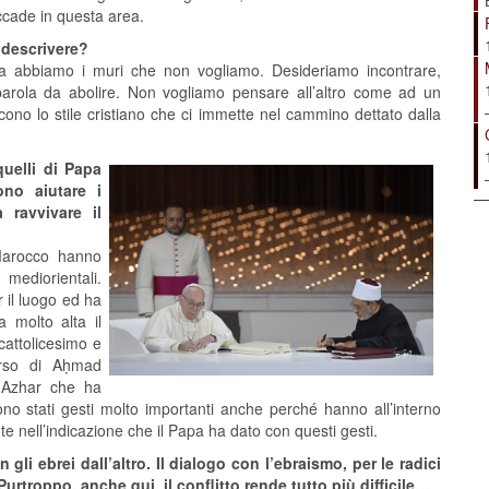
 accade in questa area.
 descrivere?
nta abbiamo i muri che non vogliamo. Desideriamo incontrare,
arola da abolire. Non vogliamo pensare all’altro come ad un
scono lo stile cristiano che ci immette nel cammino dettato dalla
uelli di Papa
no aiutare i
 ravvivare il
 Marocco hanno
mediorientali.
r il luogo ed ha
 molto alta il
cattolicesimo e
corso di Aḥmad
-Azhar che ha
Sono stati gesti molto importanti anche perché hanno all’interno
te nell’indicazione che il Papa ha dato con questi gesti.
li ebrei dall’altro. Il dialogo con l’ebraismo, per le radici
urtroppo, anche qui, il conflitto rende tutto più difficile…