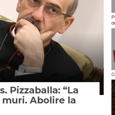
P
d
C
. Pizzaballa: “La
muri. Abolire la