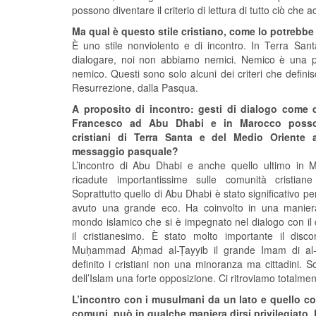
possono diventare il criterio di lettura di tutto ciò che
Ma qual è questo stile cristiano, come lo potrebbe
È uno stile nonviolento e di incontro. In Terra Sa
dialogare, noi non abbiamo nemici. Nemico è una p
nemico. Questi sono solo alcuni dei criteri che defini
Resurrezione, dalla Pasqua.
A proposito di incontro: gesti di dialogo come q
Francesco ad Abu Dhabi e in Marocco posso
cristiani di Terra Santa e del Medio Oriente a
messaggio pasquale?
L’incontro di Abu Dhabi e anche quello ultimo in
ricadute importantissime sulle comunità cristiane 
Soprattutto quello di Abu Dhabi è stato significativo pe
avuto una grande eco. Ha coinvolto in una maniera
mondo islamico che si è impegnato nel dialogo con il 
il cristianesimo. È stato molto importante il dis
Muḥammad Aḥmad al-Ṭayyib il grande Imam di al
definito i cristiani non una minoranza ma cittadini. 
dell’Islam una forte opposizione. Ci ritroviamo totalmen
L’incontro con i musulmani da un lato e quello con g
comuni, può in qualche maniera dirsi privilegiato. P