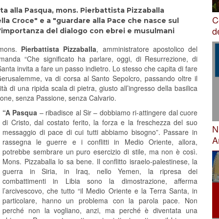
rta alla Pasqua, mons. Pierbattista Pizzaballa
C
 della Croce" e a "guardare alla Pace che nasce sul
d
. L'importanza del dialogo con ebrei e musulmani
i mons.
Pierbattista Pizzaballa
, amministratore apostolico del
manda “Che significato ha parlare, oggi, di Resurrezione, di
anta invita a fare un passo indietro. Lo stesso che capita di fare
Gerusalemme, va di corsa al Santo Sepolcro, passando oltre il
à di una ripida scala di pietra, giusto all’ingresso della basilica
zione, senza Passione, senza Calvario.
“A Pasqua
– ribadisce al Sir – dobbiamo ri-attingere dal cuore
di Cristo, dal costato ferito, la forza e la freschezza del suo
N
messaggio di pace di cui tutti abbiamo bisogno”. Passare in
A
rassegna le guerre e i conflitti in Medio Oriente, allora,
potrebbe sembrare un puro esercizio di stile, ma non è così.
Mons. Pizzaballa lo sa bene. Il conflitto israelo-palestinese, la
guerra in Siria, in Iraq, nello Yemen, la ripresa dei
combattimenti in Libia sono la dimostrazione, afferma
l’arcivescovo, che tutto “il Medio Oriente e la Terra Santa, in
particolare, hanno un problema con la parola pace. Non
perché non la vogliano, anzi, ma perché è diventata una