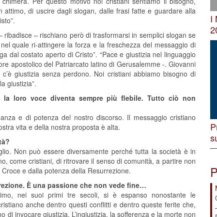
chimera. Per questo motivo noi cristiani sentiamo il bisogno,
attimo, di uscire dagli slogan, dalle frasi fatte e guardare alla
I
isto”.
2
 ribadisce – rischiano però di trasformarsi in semplici slogan se
nel quale ri-attingere la forza e la freschezza del messaggio di
a dal costato aperto di Cristo”. “Pace e giustizia nel linguaggio
tore apostolico del Patriarcato latino di Gerusalemme -. Giovanni
 c’è giustizia senza perdono. Noi cristiani abbiamo bisogno di
a giustizia”.
 la loro voce diventa sempre più flebile. Tutto ciò non
onanza e di potenza del nostro discorso. Il messaggio cristiano
P
stra vita e della nostra proposta è alta.
s
ltà?
lio. Non può essere diversamente perché tutta la società è in
 come cristiani, di ritrovare il senso di comunità, a partire non
P
a Croce e dalla potenza della Resurrezione.
urrezione. È una passione che non vede fine…
esimo, nei suoi primi tre secoli, si è espanso nonostante le
ristiano anche dentro questi conflitti e dentro queste ferite che,
 di invocare giustizia. L’ingiustizia, la sofferenza e la morte non