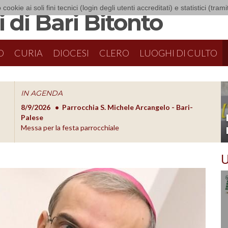
 cookie ai soli fini tecnici (login degli utenti accreditati) e statistici (tra
 di Bari Bitonto
O
CURIA
DIOCESI
CLERO
LUOGHI DI CULTO
IN AGENDA
8/9/2026
Parrocchia S. Michele Arcangelo - Bari-
8/10/20
O
Palese
Formazion
Messa per la festa parrocchiale
U