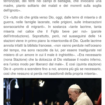
terrorizzati, dei feriti nei campi di battaglia, che invocano una
madre, pianto solitario dei malati e dei morenti sulla soglia
dell’ignoto».
C’è «tutto ciò che grida verso Dio, oggi, dalle terre di miseria o di
guerra, nelle famiglie lacerate, nelle prigioni, sulle imbarcazioni
sovraccariche di migranti». In sostanza «tante lacrime, tanta
miseria nel calice che il Figlio beve per noi» (parole
dell’Introduzione). Soprattutto, però, nel susseguirsi delle 14
stazioni viene in primo piano la misericordia di Dio. Quelle lacrime
annota infatti la biblista francese, «non vanno perdute nell’oceano
del tempo, ma sono raccolte da lui, per essere trasfigurate nel
mistero di un amore in cui il male è inghiottito». «Era necessario
(nona Stazione) che la dolcezza di Dio visitasse il nostro inferno,
era l’unico modo per liberarci dal male». E così (quinta stazione)
Dio è «pronto a scendere fino a noi, ancora più giù se necessario,
così che nessuno si perda nei bassifondi della propria miseria».