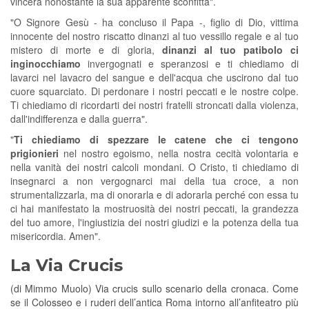
vincerà nonostante la sua apparente sconfitta".
"O Signore Gesù - ha concluso il Papa -, figlio di Dio, vittima
innocente del nostro riscatto dinanzi al tuo vessillo regale e al tuo
mistero di morte e di gloria,
dinanzi al tuo patibolo ci
inginocchiamo
invergognati e speranzosi e ti chiediamo di
lavarci nel lavacro del sangue e dell'acqua che uscirono dal tuo
cuore squarciato. Di perdonare i nostri peccati e le nostre colpe.
Ti chiediamo di ricordarti dei nostri fratelli stroncati dalla violenza,
dall'indifferenza e dalla guerra".
"
Ti chiediamo di spezzare le catene che ci tengono
prigionieri
nel nostro egoismo, nella nostra cecità volontaria e
nella vanità dei nostri calcoli mondani. O Cristo, ti chiediamo di
insegnarci a non vergognarci mai della tua croce, a non
strumentalizzarla, ma di onorarla e di adorarla perché con essa tu
ci hai manifestato la mostruosità dei nostri peccati, la grandezza
del tuo amore, l'ingiustizia dei nostri giudizi e la potenza della tua
misericordia. Amen".
La Via Crucis
(di Mimmo Muolo) Via crucis sullo scenario della cronaca. Come
se il Colosseo e i ruderi dell’antica Roma intorno all’anfiteatro più