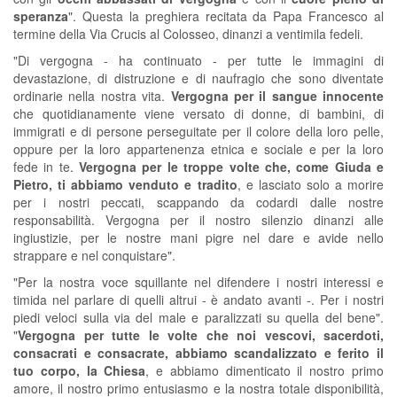
speranza
". Questa la preghiera recitata da Papa Francesco al
termine della Via Crucis al Colosseo, dinanzi a ventimila fedeli.
"Di vergogna - ha continuato - per tutte le immagini di
devastazione, di distruzione e di naufragio che sono diventate
ordinarie nella nostra vita.
Vergogna per il sangue innocente
che quotidianamente viene versato di donne, di bambini, di
immigrati e di persone perseguitate per il colore della loro pelle,
oppure per la loro appartenenza etnica e sociale e per la loro
fede in te.
Vergogna per le troppe volte che, come Giuda e
Pietro, ti abbiamo venduto e tradito
, e lasciato solo a morire
per i nostri peccati, scappando da codardi dalle nostre
responsabilità. Vergogna per il nostro silenzio dinanzi alle
ingiustizie, per le nostre mani pigre nel dare e avide nello
strappare e nel conquistare".
"Per la nostra voce squillante nel difendere i nostri interessi e
timida nel parlare di quelli altrui - è andato avanti -. Per i nostri
piedi veloci sulla via del male e paralizzati su quella del bene".
"
Vergogna per tutte le volte che noi vescovi, sacerdoti,
consacrati e consacrate, abbiamo scandalizzato e ferito il
tuo corpo, la Chiesa
, e abbiamo dimenticato il nostro primo
amore, il nostro primo entusiasmo e la nostra totale disponibilità,