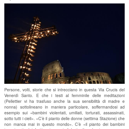
Persone, volti, storie che si intrecciano in questa Via Crucis del
Venerdì Santo. E che i testi al femminile delle meditazioni
(Pellettier vi ha trasfuso anche la sua sensibilità di madre e
nonna) sottolineano in maniera particolare, soffermandosi ad
esempio sui «bambini violentati, umiliati, torturati, assassinati,
sotto tutti i cieli». «C’è il pianto delle donne (settima Stazione) che
non manca mai in questo mondo». C’è «il pianto dei bambini