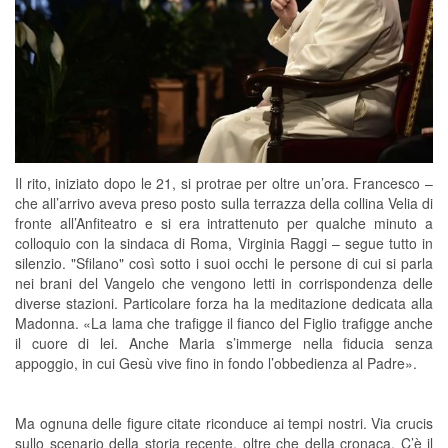
Il rito, iniziato dopo le 21, si protrae per oltre un’ora. Francesco –
che all’arrivo aveva preso posto sulla terrazza della collina Velia di
fronte all’Anfiteatro e si era intrattenuto per qualche minuto a
colloquio con la sindaca di Roma, Virginia Raggi – segue tutto in
silenzio. "Sfilano" così sotto i suoi occhi le persone di cui si parla
nei brani del Vangelo che vengono letti in corrispondenza delle
diverse stazioni. Particolare forza ha la meditazione dedicata alla
Madonna. «La lama che trafigge il fianco del Figlio trafigge anche
il cuore di lei. Anche Maria s’immerge nella fiducia senza
appoggio, in cui Gesù vive fino in fondo l’obbedienza al Padre».
Ma ognuna delle figure citate riconduce ai tempi nostri. Via crucis
sullo scenario della storia recente, oltre che della cronaca. C’è il