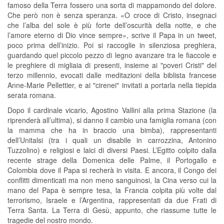
famoso della Terra fossero una sorta di mappamondo del dolore.
Che però non è senza speranza. «O croce di Cristo, insegnaci
che l’alba del sole è più forte dell’oscurità della notte, e che
l’amore eterno di Dio vince sempre», scrive il Papa in un tweet,
poco prima dell’inizio. Poi si raccoglie in silenziosa preghiera,
guardando quel piccolo pezzo di legno avanzare tra le fiaccole e
le preghiere di migliaia di presenti, insieme ai "poveri Cristi" del
terzo millennio, evocati dalle meditazioni della biblista francese
Anne-Marie Pellettier, e ai "cirenei" invitati a portarla nella tiepida
serata romana.
Dopo il cardinale vicario, Agostino Vallini alla prima Stazione (la
riprenderà all’ultima), si danno il cambio una famiglia romana (con
la mamma che ha in braccio una bimba), rappresentanti
dell’Unitalsi (tra i quali un disabile in carrozzina, Antonino
Tuzzolino) e religiosi e laici di diversi Paesi. L’Egitto colpito dalla
recente strage della Domenica delle Palme, il Portogallo e
Colombia dove il Papa si recherà in visita. E ancora, il Congo dei
conflitti dimenticati ma non meno sanguinosi, la Cina verso cui la
mano del Papa è sempre tesa, la Francia colpita più volte dal
terrorismo, Israele e l’Argentina, rappresentati da due Frati di
Terra Santa. La Terra di Gesù, appunto, che riassume tutte le
tragedie del nostro mondo.