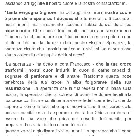
lasciando arrugginire il nostro cuore e la nostra consacrazione".
"
Tanta vergogna Signore
- ha poi aggiunto -
ma il nostro cuore
è pieno della speranza fiduciosa
che tu non ci tratti secondo i
nostri meriti ma unicamente seconda l'abbondanza della tua
misericordia
. Che i nostri tradimenti non facciano venire meno
l'immensità del tuo amore, che il tuo cuore materno e paterno non
ci dimentichi per la durezza delle nostre viscere. Speranza, la
speranza sicura che i nostri nomi sono incisi nel tuo cuore e che
siamo collocati nella pupilla dei tuoi occhi".
"La speranza - ha detto ancora Francesco -
c
he la tua croce
trasformi i nostri cuori induriti in cuori di carne capaci di
sognare di perdonare e di amare
. Trasforma questa notte
tenebrosa della tua croce in
alba folgorante della tua
resurrezione
. La speranza che la tua fedeltà non si basa sulla
nostra, la speranza che la schiera di uomini e donne fedeli alla
tua croce continua e continuerà a vivere fedeli come lievito che dà
sapore e come la luce che apre nuovi orizzonti nel corpo della
nostra umanità ferita. La speranza che la tua Chiesa cercherà di
essere la tua voce che grida nel deserto dell'umanità per
preparare la strada del tuo ritorno trionfale
quando verrai a giudicare i vivi e i morti. La speranza che il bene