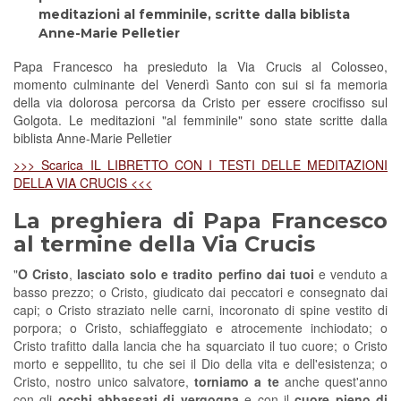
meditazioni al femminile, scritte dalla biblista
Anne-Marie Pelletier
Papa Francesco ha presieduto la Via Crucis al Colosseo,
momento culminante del Venerdì Santo con sui si fa memoria
della via dolorosa percorsa da Cristo per essere crocifisso sul
Golgota. Le meditazioni "al femminile" sono state scritte dalla
biblista Anne-Marie Pelletier
>>> Scarica IL LIBRETTO CON I TESTI DELLE MEDITAZIONI
DELLA VIA CRUCIS <<<
La preghiera di Papa Francesco
al termine della Via Crucis
"
O Cristo
,
lasciato solo e tradito perfino dai tuoi
e venduto a
basso prezzo; o Cristo, giudicato dai peccatori e consegnato dai
capi; o Cristo straziato nelle carni, incoronato di spine vestito di
porpora; o Cristo, schiaffeggiato e atrocemente inchiodato; o
Cristo trafitto dalla lancia che ha squarciato il tuo cuore; o Cristo
morto e seppellito, tu che sei il Dio della vita e dell'esistenza; o
Cristo, nostro unico salvatore,
torniamo a te
anche quest'anno
con gli
occhi abbassati di vergogna
e con il
cuore pieno di