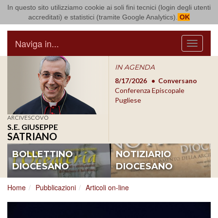
In questo sito utilizziamo cookie ai soli fini tecnici (login degli utenti
Arcidiocesi di Bari Bitonto
accreditati) e statistici (tramite Google Analytics).
OK
Naviga in...
Menu
IN AGENDA
rsano
8/16/2026
Parrocchia S.
8/17/2026
Conversano
8/1
le
Rocco - Valenzano
Conferenza Episcopale
Roc
Messa per la festa
Pugliese
Mess
parrocchiale
parr
ARCIVESCOVO
S.E. GIUSEPPE
SATRIANO
BOLLETTINO
NOTIZIARIO
DIOCESANO
DIOCESANO
Home
Pubblicazioni
Articoli on-line